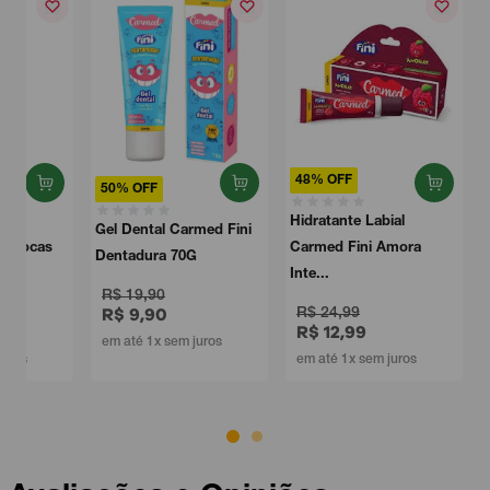
48% OFF
50% OFF
Hidratante Labial
Gel Dental Carmed Fini
Carmed Fini Amora
Dentadura 70G
Inte...
R$ 19,90
R$ 9,90
R$ 24,99
R$ 12,99
em até 1x sem juros
em até 1x sem juros