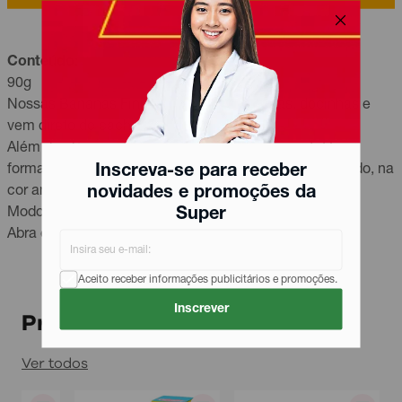
Conteúdo:
90g
Nossas Bananas Fini são cremosas, macias, docinhas e
vem direto do cacho pra você!
Além de clássicas, são uma delícia, experimente! Em
Inscreva-se para receber
formato e sabor de banana com acabamento açucarado, na
novidades e promoções da
cor amarela.
Super
Modo de uso
Abra e consuma.
Aceito receber informações publicitários e promoções.
Inscrever
Produtos relacionados
Ver todos