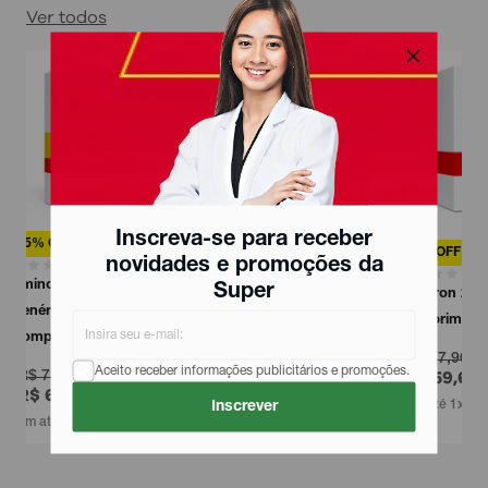
Ver todos
Inscreva-se para receber
17% OFF
12% OFF
novidades e promoções da
Analgésico Luftafem
Super
Ancoron 200mg Libbs 30
200mg + 500mg 6
Comprimidos
Comp...
R$ 67,90
Aceito receber informações publicitários e promoções.
R$ 18,16
R$ 59,68
R$ 14,99
em até 1x sem juros
Inscrever
em até 1x sem juros