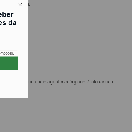
ído e cânfora).
eber
es da
romoções.
 dos cinco principais agentes alérgicos ?, ela ainda é