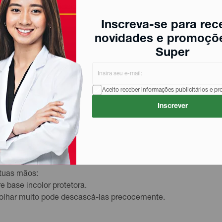
(tolueno, formaldeído, dibutilftalato (DBP), resina de formalde
Inscreva-se para rec
s unhas saudáveis.
novidades e promoçõ
Super
has limpas;
Aceito receber informações publicitários e p
.
t transparente para
Inscrever
hoso!
imizar possíveis alergias através da tecnologia 5Free ? isenta
cê quanto pros nossos amiguinhos peludos!
 tuas mãos:
 base incolor protetora.
molhar muito pode descascá-las precocemente.