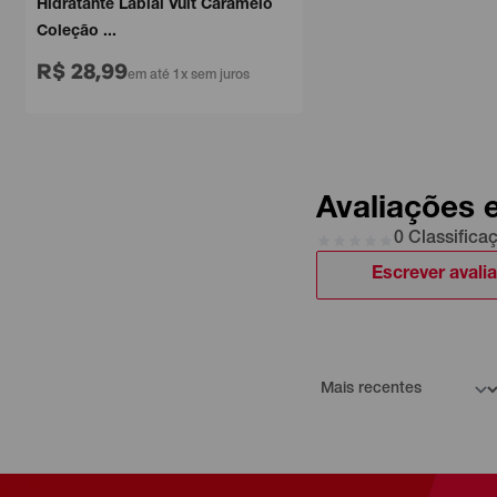
Hidratante Labial Vult Caramelo
Coleção ...
R$ 28,99
em até 1x sem juros
Avaliações 
0 Classifica
Escrever avali