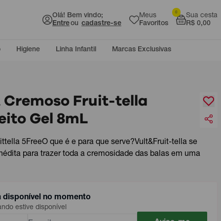
0
Olá! Bem vindo;
Meus
Sua cesta
Entre
ou
cadastre-se
Favoritos
R$ 0,00
o
Higiene
Linha Infantil
Marcas Exclusivas
 Cremoso Fruit-tella
eito Gel 8mL
ttella 5FreeO que é e para que serve?Vult&Fruit-tella se
nédita para trazer toda a cremosidade das balas em uma
á disponível no momento
do estive disponível