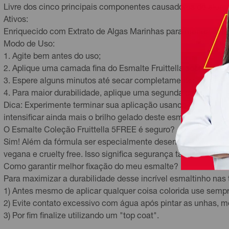
Livre dos cinco principais componentes causadores de alergia 
Ativos:
Enriquecido com Extrato de Algas Marinhas para manter sua
Modo de Uso:
1. Agite bem antes do uso;
2. Aplique uma camada fina do Esmalte Fruittella sobre as un
3. Espere alguns minutos até secar completamente;
4. Para maior durabilidade, aplique uma segunda camada fina
Dica: Experimente terminar sua aplicação usando um top coa
intensificar ainda mais o brilho gelado deste esmalte maravil
O Esmalte Coleção Fruittella 5FREE é seguro?
Sim! Além da fórmula ser especialmente desenvolvida para min
vegana e cruelty free. Isso significa segurança tanto pra vo
Como garantir melhor fixação do meu esmalte?
Para maximizar a durabilidade desse incrível esmaltinho nas
1) Antes mesmo de aplicar qualquer coisa colorida use sempre
2) Evite contato excessivo com água após pintar as unhas, 
3) Por fim finalize utilizando um "top coat".