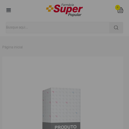
0
Página inicial