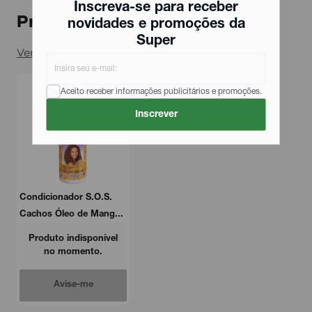
Inscreva-se para receber
Produtos relacionados
novidades e promoções da
Super
Ver todos
Aceito receber informações publicitários e promoções.
Inscrever
Condicionador S.O.S.
Cachos Óleo de Mang...
Produto indisponível
no momento.
Avise-me