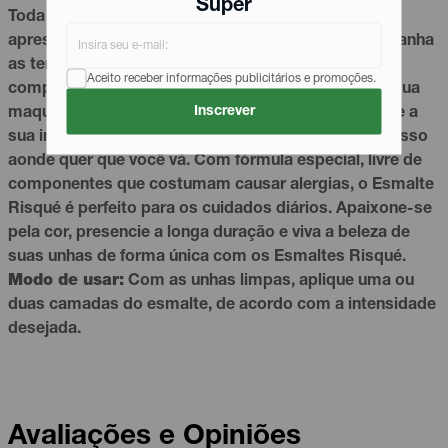
Super
Toda a linha de
esmaltes
Risqué Cremoso, além de
apresentar textura única e cores marcantes, acompanha
as tendências da moda, possibilitando diversas
Aceito receber informações publicitários e promoções.
composições de looks e maximizando a
beleza
da sua
Inscrever
maquiagem
e acessórios. Com secagem rápida, use a
sua imaginação e crie lindas nails art que farão sucesso
aonde quer que você vá. Com fórmula especial, livre de
componentes que costumam causar alergias, o Esmalte
Risqué é perfeito para os cuidados diários. Apaixone-se
pela cor, presencie a longa duração e viva a beleza de
suas unhas de forma única com os Esmaltes Risqué.
Modo de usar:
Com as unhas limpas, aplique uma ou
duas camadas do esmalte, de acordo com a intensidade
desejada.
Avaliações e Opiniões