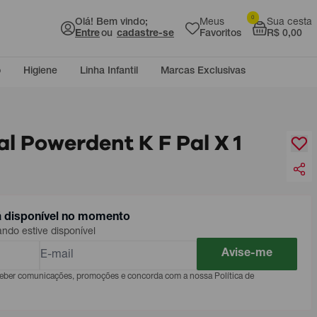
0
Olá! Bem vindo;
Meus
Sua cesta
Entre
ou
cadastre-se
Favoritos
R$ 0,00
o
Higiene
Linha Infantil
Marcas Exclusivas
l Powerdent K F Pal X 1
á disponível no momento
do estive disponível
Avise-me
eceber comunicações, promoções e concorda com a nossa Política de