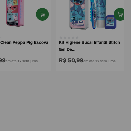
lClean Peppa Pig Escova
Kit Higiene Bucal Infantil Stitch
Gel De...
99
R$ 50,99
em até 1x sem juros
em até 1x sem juros