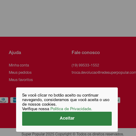
Ajuda
Fale conosco
Minha conta
(19) 99533-1552
Meus pedidos
troca.devolucao@redesuperpopular.com
Meus favoritos
Se você clicar no botão aceito ou continuar
navegando, consideramos que você aceita o uso
de nossos cookies.
Verifique nossa
Política de Privacidade.
Aceitar
Super Popular 2025 Copyright © Todos os direitos reservados.