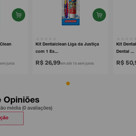
 Clean
Kit Dentalclean Liga da Justiça
Kit Denta
com 1 Es...
Dental ...
R$ 26,99
R$ 50,
sem juros
em até 1x sem juros
e Opiniões
ção média (0 avaliações)
ação