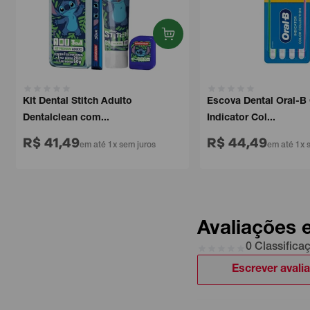
Kit Dental Stitch Adulto
Escova Dental Oral-B
Dentalclean com...
Indicator Col...
R$ 41,49
R$ 44,49
em até 1x sem juros
em até 1x 
Avaliações 
0 Classifica
Escrever avali