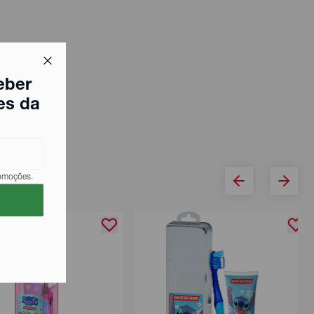
eber
es da
romoções.