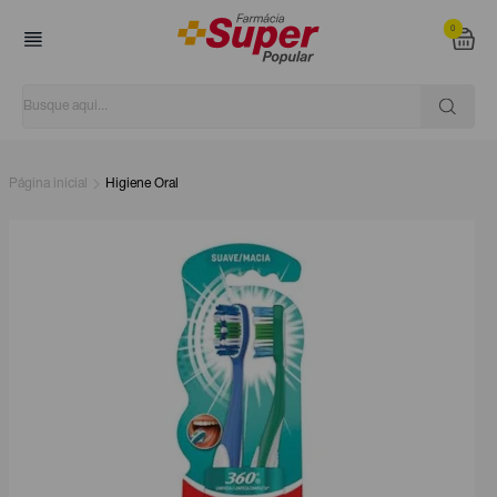
0
Página inicial
Higiene Oral