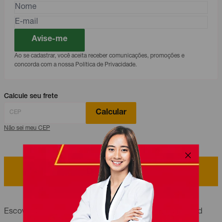
Avise-me
Ao se cadastrar, você aceita receber comunicações, promoções e
concorda com a nossa Política de Privacidade.
Calcule seu frete
Calcular
Não sei meu CEP
Descrição
Escova Dental Colgate 360º Macia Leve 2 Pague 1 Und