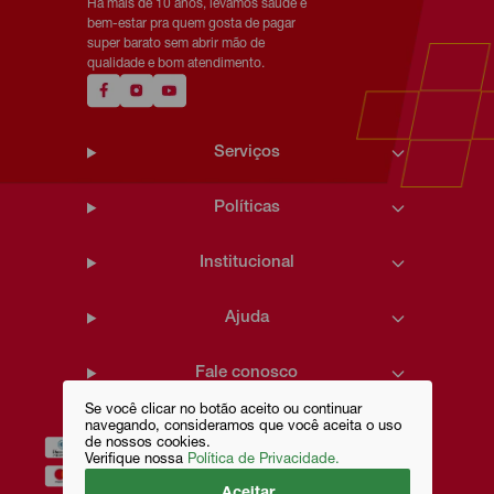
Há mais de 10 anos, levamos saúde e
bem-estar pra quem gosta de pagar
super barato sem abrir mão de
qualidade e bom atendimento.
Serviços
Políticas
Institucional
Ajuda
Fale conosco
Se você clicar no botão aceito ou continuar
navegando, consideramos que você aceita o uso
de nossos cookies.
Verifique nossa
Política de Privacidade.