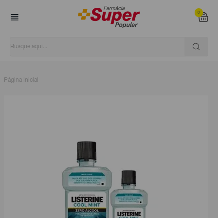
0
Página inicial