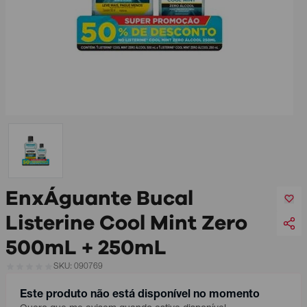
EnxÁguante Bucal
Listerine Cool Mint Zero
500mL + 250mL
SKU: 090769
Este produto não está disponível no momento