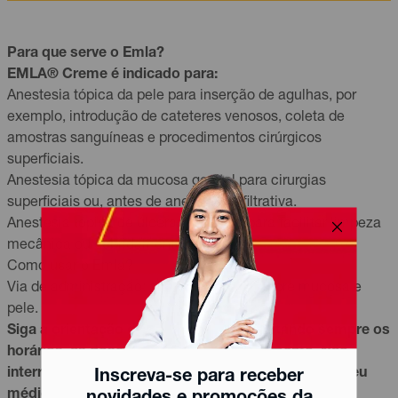
Para que serve o Emla?
EMLA® Creme é indicado para:
Anestesia tópica da pele para inserção de agulhas, por
exemplo, introdução de cateteres venosos, coleta de
amostras sanguíneas e procedimentos cirúrgicos
superficiais.
Anestesia tópica da mucosa genital para cirurgias
superficiais ou, antes de anestesia infiltrativa.
Anestesia tópica de úlceras na perna para facilitar limpeza
mecânica ou debridamento.
Como usar o Emla?
Via de administração: aplicação tópica sobre mucosa e
pele.
Siga a orientação do seu médico, respeitando sempre os
horários, as doses e a duração do tratamento. Não
interrompa o tratamento sem o conhecimento do seu
Inscreva-se para receber
médico.