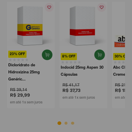
23% OFF
8% OFF
30% OFF
Dicloridrato de
Indocid 25mg Aspen 30
Abc Clori
Hidroxizina 25mg
Cápsulas
Creme Iag
Genéric...
R$ 41,17
R$ 21,32
R$ 39,14
R$ 37,73
R$ 15,0
R$ 29,99
em até 1x sem juros
em até 1x 
em até 1x sem juros