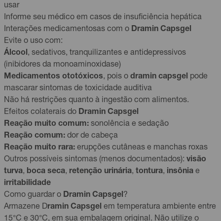
usar
Informe seu médico em casos de insuficiência hepática
Interações medicamentosas com o
Dramin Capsgel
Evite o uso com:
Álcool
, sedativos, tranquilizantes e antidepressivos
(inibidores da monoaminoxidase)
Medicamentos ototóxicos
, pois o
dramin capsgel
pode
mascarar sintomas de toxicidade auditiva
Não há restrições quanto à ingestão com alimentos.
Efeitos colaterais do
Dramin Capsgel
Reação muito comum:
sonolência e sedação
Reação comum:
dor de cabeça
Reação muito rara:
erupções cutâneas e manchas roxas
Outros possíveis sintomas (menos documentados):
visão
turva
,
boca seca
,
retenção urinária
,
tontura
,
insônia
e
irritabilidade
Como guardar o
Dramin Capsgel
?
Armazene D
ramin Capsgel
em temperatura ambiente entre
15°C e 30°C, em sua embalagem original. Não utilize o