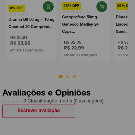
28% OFF
39% OFF
Cetoprofeno 50mg
Dimesilato de
g
Genérico Medley 24
Lisdexanfetamina 50mg
Cáps...
Gené...
R$ 32,05
R$ 363,51
R$ 22,99
R$ 219,99
em até 1x sem juros
ou em 7x sem juros
Avaliações e Opiniões
0 Classificação média (0 avaliações)
Escrever avaliação