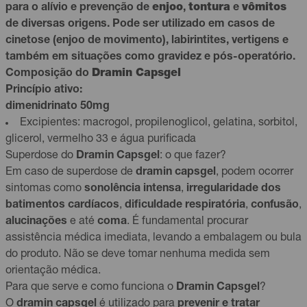
para o alívio e prevenção de
enjoo
,
tontura
e
vômitos
de diversas origens. Pode ser utilizado em casos de
cinetose (enjoo de movimento), labirintites, vertigens e
também em situações como gravidez e pós-operatório.
Composição do
Dramin Capsgel
Princípio ativo:
dimenidrinato 50mg
Excipientes: macrogol, propilenoglicol, gelatina, sorbitol,
glicerol, vermelho 33 e água purificada
Superdose do
Dramin Capsgel
: o que fazer?
Em caso de superdose de
dramin capsgel
, podem ocorrer
sintomas como
sonolência intensa
,
irregularidade dos
batimentos cardíacos
,
dificuldade respiratória
,
confusão
,
alucinações
e até
coma
. É fundamental procurar
assistência médica imediata, levando a embalagem ou bula
do produto. Não se deve tomar nenhuma medida sem
orientação médica.
Para que serve e como funciona o
Dramin Capsgel
?
O
dramin capsgel
é utilizado para
prevenir e tratar