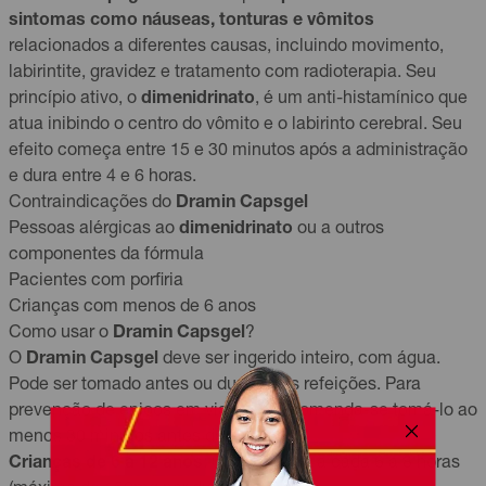
sintomas como náuseas, tonturas e vômitos
relacionados a diferentes causas, incluindo movimento,
labirintite, gravidez e tratamento com radioterapia. Seu
princípio ativo, o
dimenidrinato
, é um anti-histamínico que
atua inibindo o centro do vômito e o labirinto cerebral. Seu
efeito começa entre 15 e 30 minutos após a administração
e dura entre 4 e 6 horas.
Contraindicações do
Dramin Capsgel
Pessoas alérgicas ao
dimenidrinato
ou a outros
componentes da fórmula
Pacientes com porfiria
Crianças com menos de 6 anos
Como usar o
Dramin Capsgel
?
O
Dramin Capsgel
deve ser ingerido inteiro, com água.
Pode ser tomado antes ou durante as refeições. Para
prevenção de enjoos em viagens, recomenda-se tomá-lo ao
menos 30 minutos antes da partida.
Crianças de 6 a 12 anos
: uma cápsula a cada 6 a 8 horas