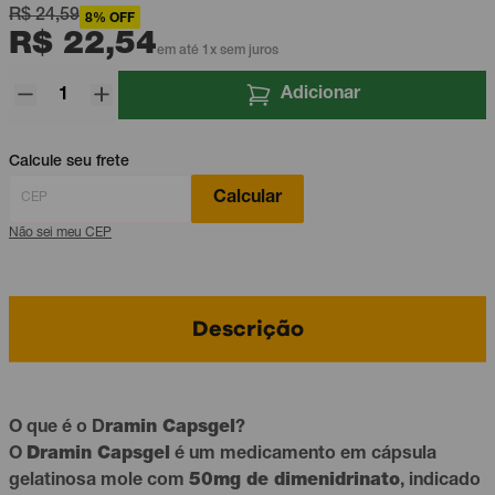
R$ 24,59
8% OFF
R$ 22,54
em até 1x sem juros
Adicionar
Calcule seu frete
Calcular
Não sei meu CEP
Descrição
O que é o D
ramin Capsgel
?
O
Dramin Capsgel
é um medicamento em cápsula
gelatinosa mole com
50mg de dimenidrinato
, indicado