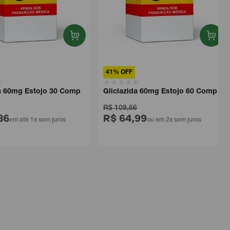
41% OFF
da 60mg Estojo 30 Comp
Gliclazida 60mg Estojo 60 Comp
R$ 109,66
86
R$ 64,99
em até 1x sem juros
ou em 2x sem juros