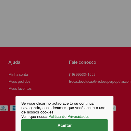
Ajuda
Fale conosco
Minha conta
(19) 99533-1552
Meus pedidos
troca.devolucao@redesuperpopular.com
Meus favoritos
Se você clicar no botão aceito ou continuar
navegando, consideramos que você aceita o uso
de nossos cookies.
Verifique nossa
Política de Privacidade.
Aceitar