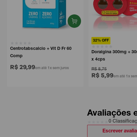
32% OFF
Centrotabscalcio + Vit D Fr 60
Doralgina 300mg + 3
Comp
x 4cps
R$ 29,99
em até 1x sem juros
R$ 8,75
R$ 5,99
em até 1x sem
Avaliações 
0 Classifica
Escrever avali