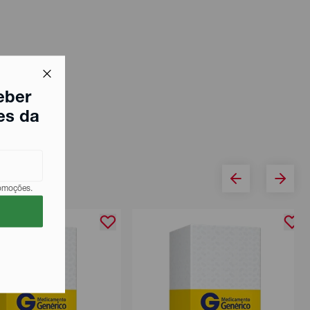
eber
es da
romoções.