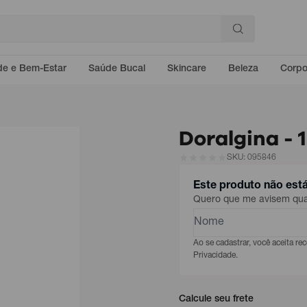
e e Bem-Estar
Saúde Bucal
Skincare
Beleza
Corp
Doralgina -
SKU: 095846
Este produto não est
Quero que me avisem quan
Ao se cadastrar, você aceita r
Privacidade.
Calcule seu frete