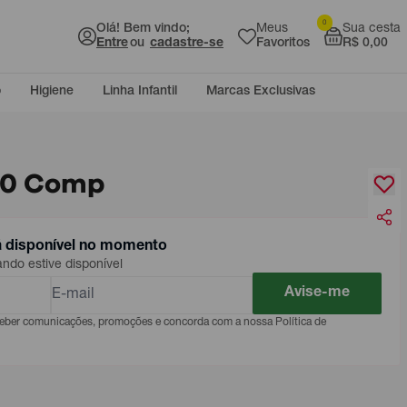
0
Olá! Bem vindo;
Meus
Sua cesta
Entre
ou
cadastre-se
Favoritos
R$ 0,00
o
Higiene
Linha Infantil
Marcas Exclusivas
 10 Comp
á disponível no momento
do estive disponível
Avise-me
eceber comunicações, promoções e concorda com a nossa Política de