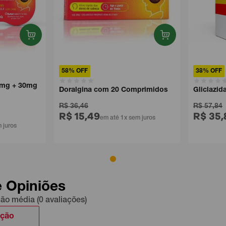
58% OFF
38% OFF
0mg + 30mg
Doralgina com 20 Comprimidos
Gliclazi
R$ 36,46
R$ 57,84
R$ 15,49
R$ 35,
em até 1x sem juros
 juros
e Opiniões
ção média (0 avaliações)
ação