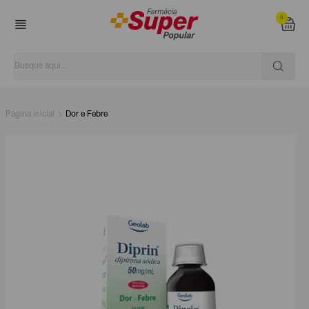
0
Página inicial
Dor e Febre