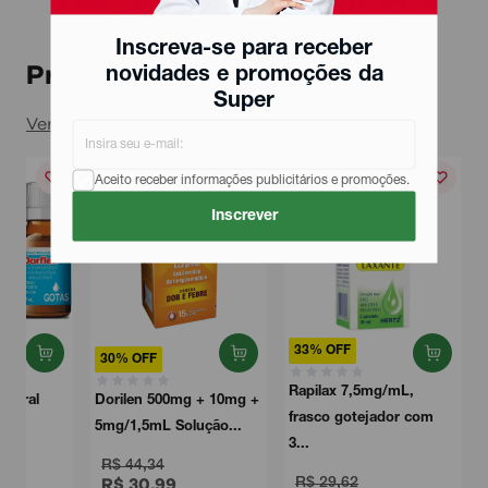
Inscreva-se para receber
Produtos relacionados
novidades e promoções da
Super
Ver todos
Aceito receber informações publicitários e promoções.
Inscrever
33% OFF
30% OFF
Rapilax 7,5mg/mL,
Dorilen 500mg + 10mg +
frasco gotejador com
5mg/1,5mL Solução...
3...
R$ 44,34
R$ 30,99
R$ 29,62