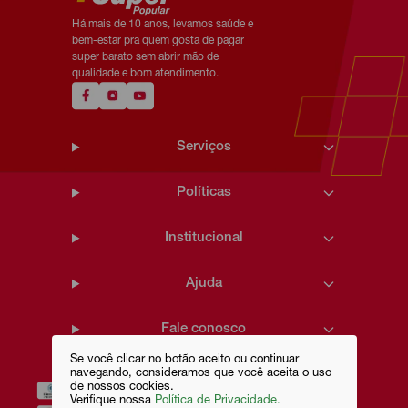
Há mais de 10 anos, levamos saúde e
bem-estar pra quem gosta de pagar
super barato sem abrir mão de
qualidade e bom atendimento.
Serviços
Políticas
Institucional
Ajuda
Fale conosco
Se você clicar no botão aceito ou continuar
navegando, consideramos que você aceita o uso
de nossos cookies.
Verifique nossa
Política de Privacidade.