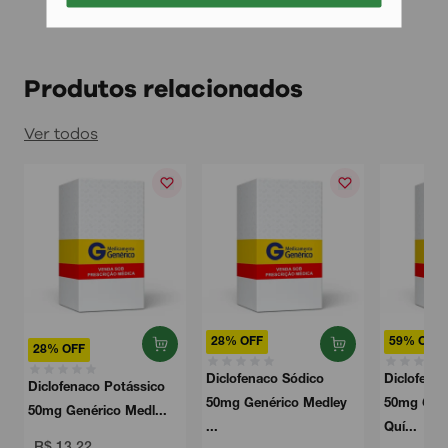
Produtos relacionados
Ver todos
28% OFF
59% OFF
28% OFF
Diclofenaco Sódico
Diclofena
Diclofenaco Potássico
50mg Genérico Medley
50mg Gen
50mg Genérico Medl...
...
Quí...
R$ 13,22