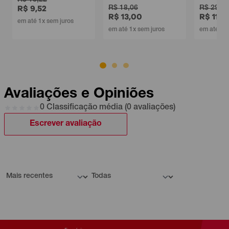
R$ 9,52
R$ 18,06
R$ 29,40
R$ 13,00
R$ 11,9
em até 1x sem juros
em até 1x sem juros
em até 1x 
Avaliações e Opiniões
0 Classificação média (0 avaliações)
Escrever avaliação