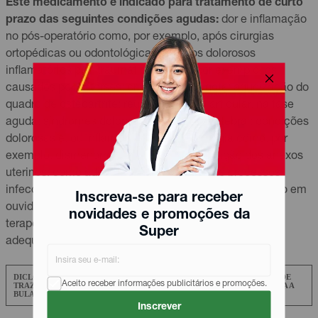
Este medicamento é indicado para tratamento de curto
prazo das seguintes condições agudas:
dor e inflamação
no pós-operatório como, por exemplo, após cirurgias
ortopédicas ou odontológicas; estados dolorosos
inflamatórios pós-traumáticos como, por exemplo, os
causados por entorses; crise aguda de gota; agudização do
quadro de osteoartrite; reumatismo não articular, na fase
aguda; síndromes dolorosas da coluna vertebral; condições
dolorosas e, ou inflamatórias em
ginecologia
como, por
exemplo, dismenorreia primária ou inflamação dos anexos
uterinos; como adjuvante no tratamento de processos
infecciosos graves acompanhados de dor e inflamação em
Inscreva-se para receber
ouvido, nariz ou garganta, respeitando os princípios
novidades e promoções da
terapêuticos gerais de que a doença básica deve ser
Super
adequadamente tratada.
DICLOFENACO POTÁSSICO 50MG É UM MEDICAMENTO. SEU USO PODE
Aceito receber informações publicitários e promoções.
TRAZER RISCOS. PROCURE UM MÉDICO OU UM FARMACÊUTICO. LEIA A
BULA.
Inscrever