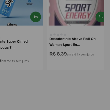
Desodorante Above Roll On
e Super Cimed
Woman Sport En...
ua 7...
R$ 8,39
em até 1x sem juros
m até 1x sem juros