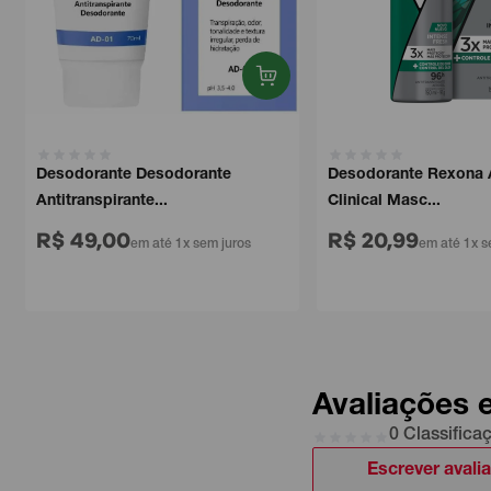
Desodorante Desodorante
Desodorante Rexona Ae
Antitranspirante...
Clinical Masc...
R$ 49,00
R$ 20,99
em até 1x sem juros
em até 1x sem
Avaliações 
0 Classifica
Escrever avali