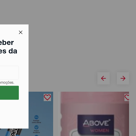
eber
es da
romoções.