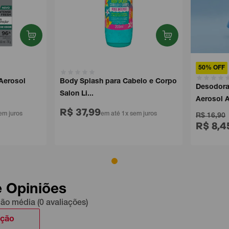
50% OFF
rosol
Body Splash para Cabelo e Corpo
Desodorant
Salon Li...
Aerosol Acq
R$ 37,99
 juros
em até 1x sem juros
R$ 16,90
R$ 8,45
e
e Opiniões
ção média (0 avaliações)
ação