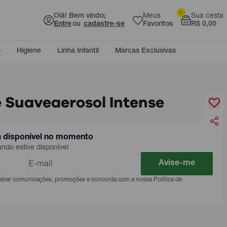
0
Olá! Bem vindo;
Meus
Sua cesta
Entre
ou
cadastre-se
Favoritos
R$ 0,00
o
Higiene
Linha Infantil
Marcas Exclusivas
 Suaveaerosol Intense
á disponível no momento
do estive disponível
Avise-me
eceber comunicações, promoções e concorda com a nossa Política de