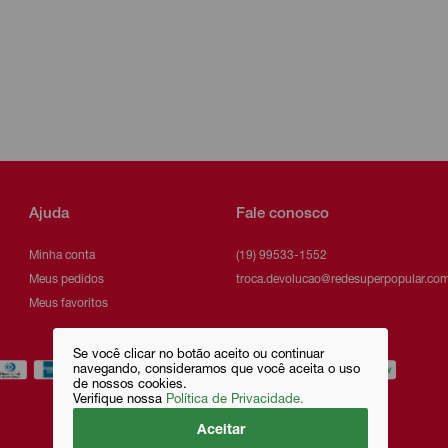
Ajuda
Fale conosco
Minha conta
(19) 99533-1552
Meus pedidos
troca.devolucao@redesuperpopular.com
Meus favoritos
Se você clicar no botão aceito ou continuar
navegando, consideramos que você aceita o uso
de nossos cookies.
Verifique nossa
Política de Privacidade.
Aceitar