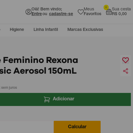
0
Olá! Bem vindo;
Meus
Sua cesta
Entre
ou
cadastre-se
Favoritos
R$ 0,00
o
Higiene
Linha Infantil
Marcas Exclusivas
 Feminino Rexona
ssic Aerosol 150mL
 sem juros
Adicionar
Calcular