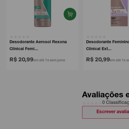
Desodorante Aerosol Rexona
Desodorante Feminino 
Clinical Femi...
Clinical Ext...
R$ 20,99
R$ 20,99
em até 1x sem juros
em até 1x sem 
Avaliações 
0 Classifica
Escrever avali