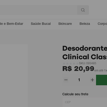
e e Bem-Estar
Saúde Bucal
Skincare
Beleza
Corp
Desodorante
Clinical Cla
SKU: 093485
R$ 20,99
em até 1x
Calcule seu frete