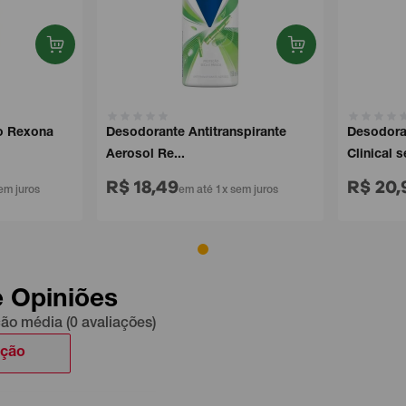
Rexona
Desodorante Antitranspirante
Desodorant
Aerosol Re...
Clinical sem 
R$ 18,49
R$ 20,9
juros
em até 1x sem juros
e Opiniões
ção média (0 avaliações)
ação