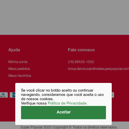
Ajuda
Fale conosco
Minha conta
(19) 99533-1552
Meus pedidos
troca.devolucao@redesuperpopular.com
Meus favoritos
Se você clicar no botão aceito ou continuar
navegando, consideramos que você aceita o uso
de nossos cookies.
Verifique nossa
Política de Privacidade.
Aceitar
Super Popular 2025 Copyright © Todos os direitos reservados.