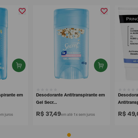
irante em
Desodorante Antitranspirante em
Desodorant
Gel Secr...
Antitranspir
R$ 37,49
R$ 49,0
juros
em até 1x sem juros