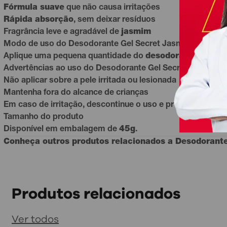
Fórmula suave
que não causa irritações
Rápida absorção
, sem deixar resíduos
Fragrância leve e agradável de
jasmim
Modo de uso do Desodorante Gel Secret Jasmine
Aplique uma pequena quantidade do
desodorante gel
nas
Advertências ao uso do Desodorante Gel Secret Jasmine
Não aplicar sobre a pele irritada ou lesionada
Mantenha fora do alcance de crianças
Em caso de irritação, descontinue o uso e procure orient
Tamanho do produto
Disponível em embalagem de
45g
.
Conheça outros produtos relacionados a
Desodorant
Produtos relacionados
Ver todos