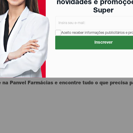
novidades e promoçõ
Super
 axilas limpas e secas. Aguarde a secagem completa antes 
Aceito receber informações publicitários e p
Inscrever
ação médica
e
na Panvel Farmácias e encontre tudo o que precisa pa