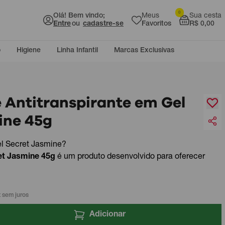
0
Olá! Bem vindo;
Meus
Sua cesta
Entre
ou
cadastre-se
Favoritos
R$ 0,00
o
Higiene
Linha Infantil
Marcas Exclusivas
 Antitranspirante em Gel
ine 45g
l Secret Jasmine?
et Jasmine 45g
é um produto desenvolvido para oferecer
 sem juros
Adicionar