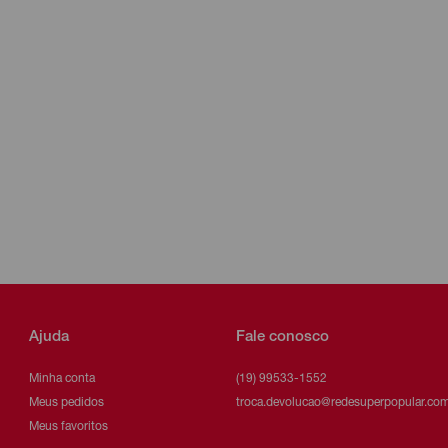
Ajuda
Fale conosco
Minha conta
(19) 99533-1552
Meus pedidos
troca.devolucao@redesuperpopular.com
Meus favoritos