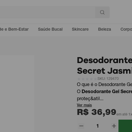
e e Bem-Estar
Saúde Bucal
Skincare
Beleza
Corp
Desodorante
Secret Jasm
SKU: 129470
O que é o Desodorante Ge
O
Desodorante Gel Secr
proteç&atil...
Ver mais
R$ 36,99
em até 1x