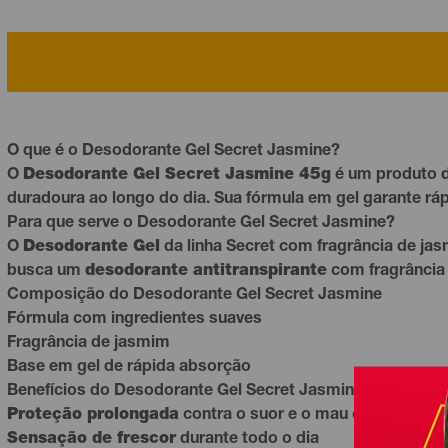
O que é o Desodorante Gel Secret Jasmine?
O
Desodorante Gel Secret Jasmine 45g
é um produto d
duradoura ao longo do dia. Sua fórmula em gel garante rá
Para que serve o Desodorante Gel Secret Jasmine?
O
D
e
sodorante Gel
da linha Secret com fragrância de ja
busca um
desodorante antitranspirante
com fragrância l
Composição do Desodorante Gel Secret Jasmine
Fórmula com ingredientes suaves
Fragrância de jasmim
Base em gel de rápida absorção
Benefícios do Desodorante Gel Secret Jasmine
Proteção prolongada
contra o suor e o mau odor
Sensação de frescor
durante todo o dia