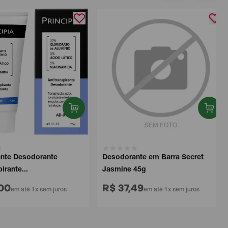
e Desodorante
Desodorante em Barra Secret
ante...
Jasmine 45g
0
R$ 37,49
em até 1x sem juros
em até 1x sem juros