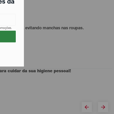
es da
de se vestir, evitando manchas nas roupas.
romoções.
ra cuidar da sua higiene pessoal!