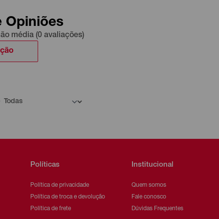
e Opiniões
ção média (0 avaliações)
ação
Políticas
Institucional
Política de privacidade
Quem somos
Política de troca e devolução
Fale conosco
Política de frete
Dúvidas Frequentes