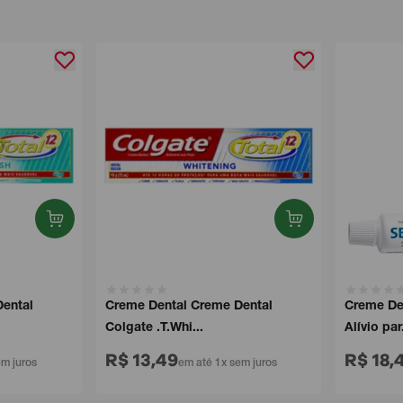
tal
Creme Dental Creme Dental
Creme Dent
Colgate .T.Whi...
Alívio par...
R$ 13,49
R$ 18,49
juros
em até 1x sem juros