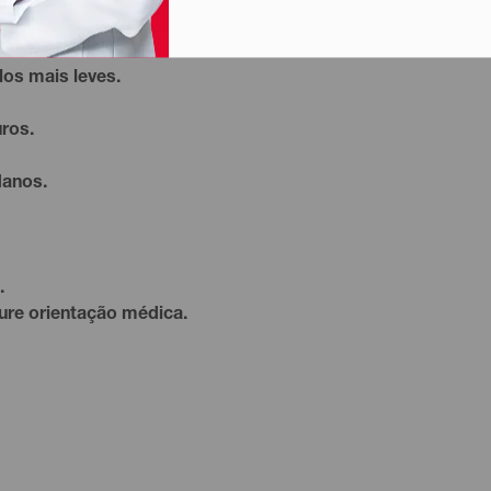
fios.
los mais leves.
uros.
danos.
.
ure orientação médica.