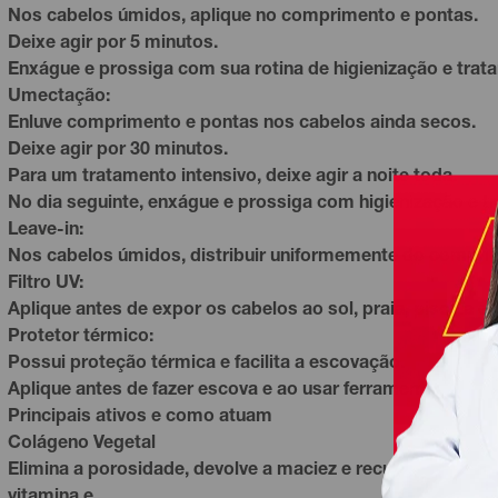
Nos cabelos úmidos, aplique no comprimento e pontas.
Deixe agir por 5 minutos.
Enxágue e prossiga com sua rotina de higienização e trat
Umectação:
Enluve comprimento e pontas nos cabelos ainda secos.
Deixe agir por 30 minutos.
Para um tratamento intensivo, deixe agir a noite toda.
No dia seguinte, enxágue e prossiga com higienização e t
Leave-in:
Nos cabelos úmidos, distribuir uniformemente do comprime
Filtro UV:
Aplique antes de expor os cabelos ao sol, praia, piscina 
Protetor térmico:
Possui proteção térmica e facilita a escovação.
Aplique antes de fazer escova e ao usar ferramentas de c
Principais ativos e como atuam
Colágeno Vegetal
Elimina a porosidade, devolve a maciez e recupera o brilho