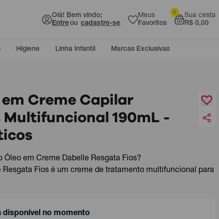
0
Olá! Bem vindo;
Meus
Sua cesta
Entre
ou
cadastre-se
Favoritos
R$ 0,00
o
Higiene
Linha Infantil
Marcas Exclusivas
o em Creme Capilar
 Multifuncional 190mL -
icos
 o Óleo em Creme Dabelle Resgata Fios?
Resgata Fios é um creme de tratamento multifuncional para
á disponível no momento