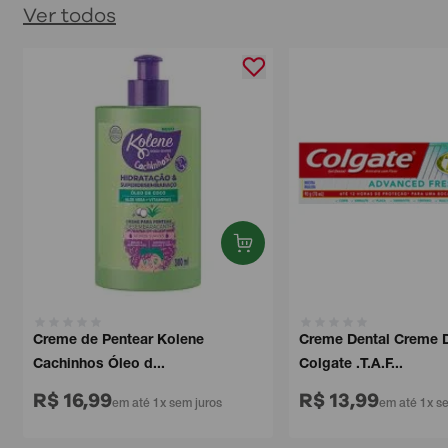
Ver todos
Creme de Pentear Kolene
Creme Dental Creme Den
Cachinhos Óleo d...
Colgate .T.A.F...
R$ 16,99
R$ 13,99
em até 1x sem juros
em até 1x sem 