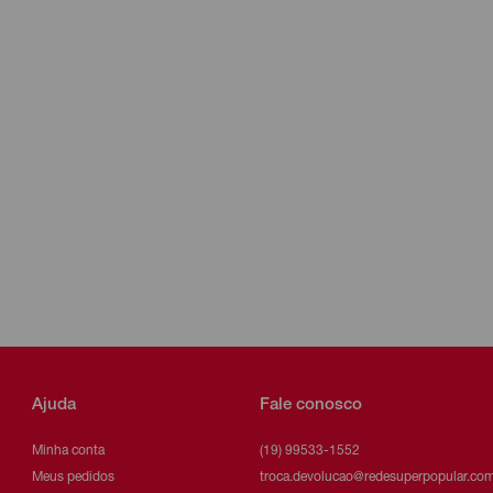
Ajuda
Fale conosco
Minha conta
(19) 99533-1552
Meus pedidos
troca.devolucao@redesuperpopular.com