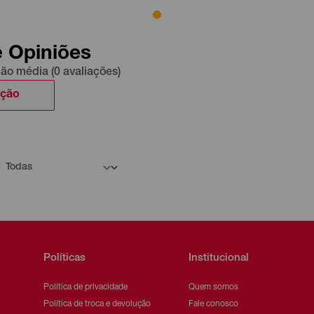
e Opiniões
ção média (0 avaliações)
ação
Políticas
Institucional
Política de privacidade
Quem somos
Política de troca e devolução
Fale conosco