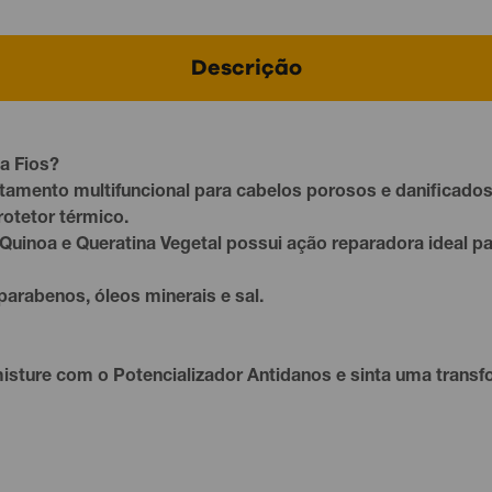
Descrição
a Fios?
tamento multifuncional para cabelos porosos e
danificado
protetor térmico.
 Quinoa e Queratina Vegetal possui ação reparadora ideal p
e parabenos, óleos
minerais
e sal.
ture com o Potencializador Antidanos e sinta uma transfo