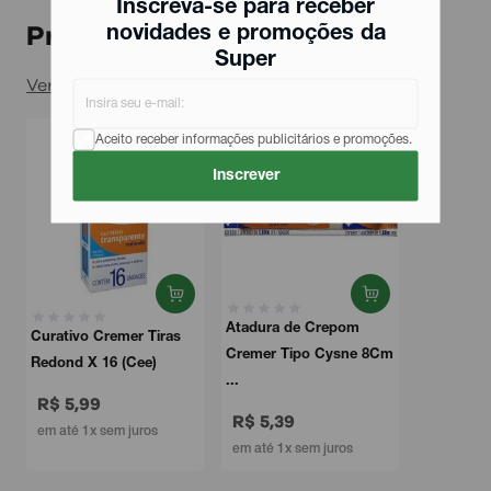
Inscreva-se para receber
Produtos relacionados
novidades e promoções da
Super
Ver todos
Aceito receber informações publicitários e promoções.
Inscrever
Atadura de Crepom
Curativo Cremer Tiras
Cremer Tipo Cysne 8Cm
Redond X 16 (Cee)
...
R$ 5,99
R$ 5,39
em até 1x sem juros
em até 1x sem juros