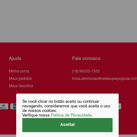
Ajuda
Fale conosco
Minha conta
(19) 99533-1552
Meus pedidos
troca.devolucao@redesuperpopular.com
Meus favoritos
Se você clicar no botão aceito ou continuar
navegando, consideramos que você aceita o uso
de nossos cookies.
Verifique nossa
Política de Privacidade.
Aceitar