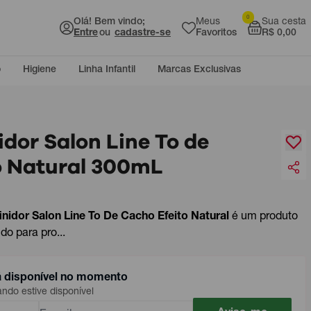
0
Olá! Bem vindo;
Meus
Sua cesta
Entre
ou
cadastre-se
Favoritos
R$ 0,00
o
Higiene
Linha Infantil
Marcas Exclusivas
dor Salon Line To de
o Natural 300mL
nidor Salon Line To De Cacho Efeito Natural
é um produto
o para pro...
á disponível no momento
do estive disponível