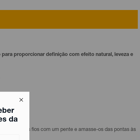
ara proporcionar definição com efeito natural, leveza e
.
eber
es da
sembarace os fios com um pente e amasse-os das pontas às