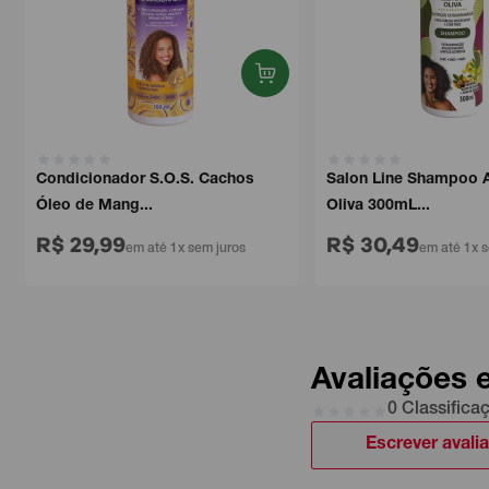
Condicionador S.O.S. Cachos
Salon Line Shampoo Aze
Óleo de Mang...
Oliva 300mL...
R$ 29,99
R$ 30,49
em até 1x sem juros
em até 1x sem
Avaliações 
0 Classifica
Escrever avali