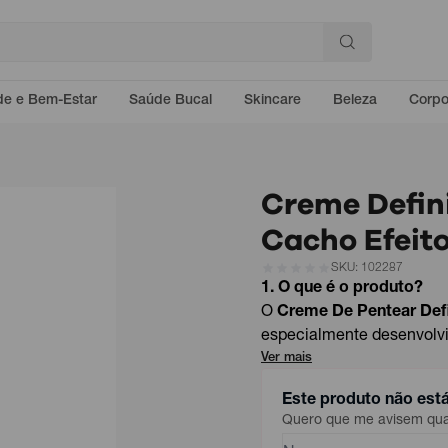
e e Bem-Estar
Saúde Bucal
Skincare
Beleza
Corp
Creme Defini
Cacho Efeit
SKU: 102287
1. O que é o produto?
O
Creme De Pentear Defi
especialmente desenvolvid
Ver mais
Este produto não est
Quero que me avisem quan