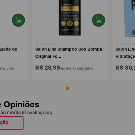
ite de
Salon Line Shampoo Sos Bomba
Salon Line
Original Fo...
Hidrataçã...
R$ 28,99
R$ 30,9
 juros
em até 1x sem juros
e Opiniões
ção média (0 avaliações)
ação