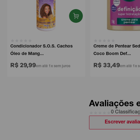
Condicionador S.O.S. Cachos
Creme de Pentear Seda 
Óleo de Mang...
Coco Boom Def...
R$ 29,99
R$ 33,49
em até 1x sem juros
em até 1x sem
Avaliações 
0 Classifica
Escrever avali