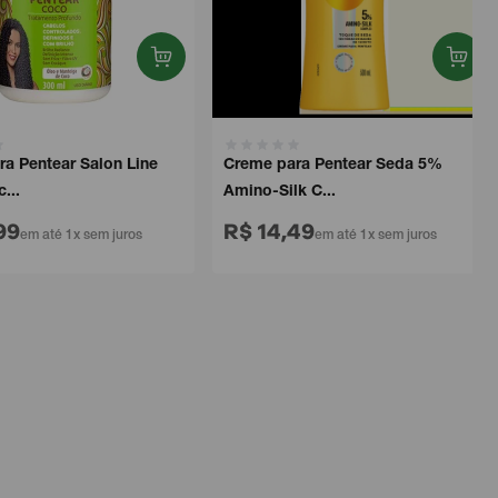
Pentear Salon Line
Creme para Pentear Seda 5%
.
Amino-Silk C...
9
R$ 14,49
em até 1x sem juros
em até 1x sem juros