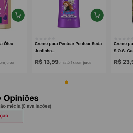
Óleo
Creme para Pentear Pentear Seda
Creme para 
Juntinho...
S.O.S. Cac..
R$ 13,99
R$ 23,9
 juros
em até 1x sem juros
e Opiniões
ção média (0 avaliações)
ação