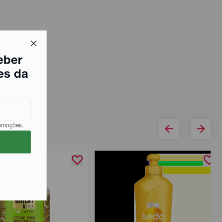
eber
es da
romoções.