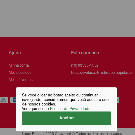
Ajuda
Fale conosco
Minha conta
(19) 99533-1552
Meus pedidos
troca.devolucao@redesuperpopular.com
Meus favoritos
Se você clicar no botão aceito ou continuar
navegando, consideramos que você aceita o uso
de nossos cookies.
Verifique nossa
Política de Privacidade.
Aceitar
Super Popular 2025 Copyright © Todos os direitos reservados.