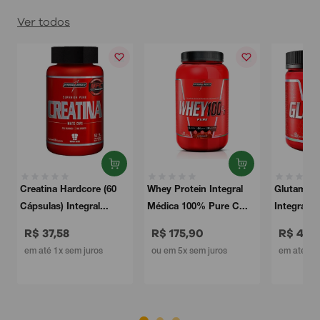
Ver todos
atina Hardcore (60
Whey Protein Integral
Glutamina Natural
ulas) Integral...
Médica 100% Pure C...
Integral Médica 15
 37,58
R$ 175,90
R$ 45,46
até 1x sem juros
ou em 5x sem juros
em até 1x sem juros