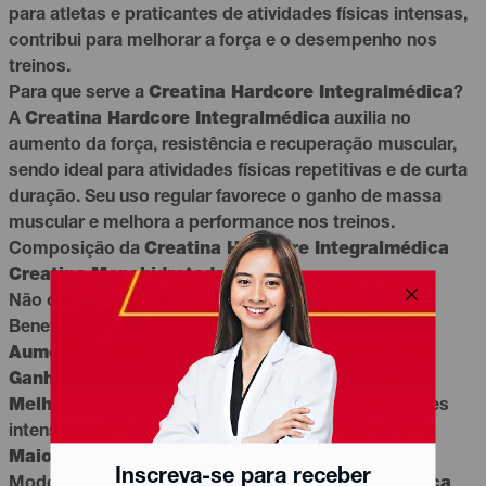
para atletas e praticantes de atividades físicas intensas,
contribui para melhorar a força e o desempenho nos
treinos.
Para que serve a
Creatina Hardcore Integralmédica
?
A
Creatina Hardcore Integralmédica
auxilia no
aumento da força, resistência e recuperação muscular,
sendo ideal para atividades físicas repetitivas e de curta
duração. Seu uso regular favorece o ganho de massa
muscular e melhora a performance nos treinos.
Composição da
Creatina Hardcore Integralmédica
Creatina Monohidratada
Não contém glúten
Benefícios da
Creatina Hardcore Integralmédica
Aumento de força
durante os treinos
Ganho de massa muscular
a longo prazo
Melhora na recuperação muscular
após atividades
intensas
Maior resistência
em exercícios repetitivos
Inscreva-se para receber
Modo de uso da
Creatina Hardcore Integralmédica