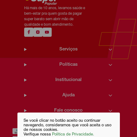
Há mais de 10 anos, levamos saúde e
bem-estar pra quem gosta de pagar
super barato sem abrir mão de
qualidade e bom atendimento.
Serviços
Políticas
Institucional
Ajuda
Fale conosco
Se você clicar no botão aceito ou continuar
navegando, consideramos que você aceita o uso
de nossos cookies.
Verifique nossa
Política de Privacidade.