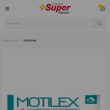
0
Página inicial
Vitaminas