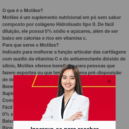
O que é o Motilex?
Motilex é um suplemento nutricional em pó sem sabor
composto por
colágeno
Hidrolisado tipo II. De fácil
diluição, ele possui 0% sódio e açúcares, além de ser
baixo em calorias e rico em
vitamina c
.
Para que serve o Motilex?
Indicado para melhorar a função articular das cartilagens
com auxílio da
vitamina
C e do antiumectante dióxido de
silício, Motilex oferece benefícios para pessoas que
fazem esportes ou que tenham alguma pré-disposição
de desgaste articular.
Benefícios e diferenciais do Motilex
Suplemento nutricional em pó sem sabor.
Composto por colágeno Hidrolisado tipo II.
Fácil diluição.
0% sódio e açúcares.
Baixo em calorias.
Rico em vitamina C.