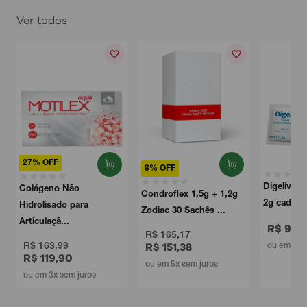
Ver todos
8% OFF
Digeliv 30 Sachês com
Condroflex 1,5g + 1,2g
2g cada Apsen
Zodiac 30 Sachês ...
R$ 91,99
R$ 165,17
R$ 151,38
ou em 3x sem juros
ou em 5x sem juros
s