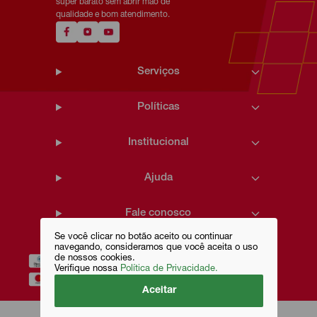
super barato sem abrir mão de
qualidade e bom atendimento.
Serviços
Políticas
Institucional
Ajuda
Fale conosco
Se você clicar no botão aceito ou continuar
navegando, consideramos que você aceita o uso
de nossos cookies.
Verifique nossa
Política de Privacidade.
Aceitar