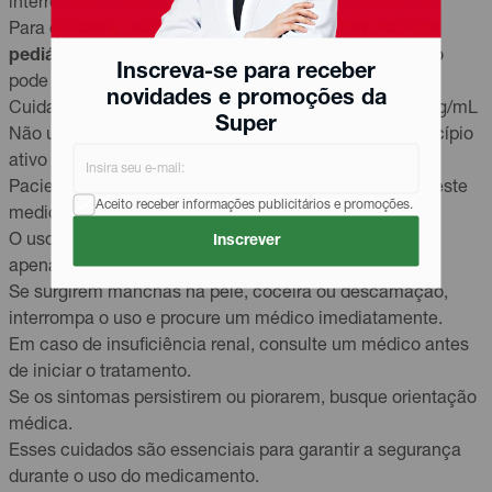
interrompa o tratamento sem orientação profissional.
Para quem busca
comprar cloridrato ambroxol
pediátrico
, é importante lembrar que a automedicação
Inscreva-se para receber
pode ser prejudicial à saúde.
novidades e promoções da
Cuidados ao usar o Cloridrato Ambroxol Pediátrico 3mg/mL
Super
Não utilize o medicamento em caso de alergia ao princípio
ativo ou a qualquer componente da fórmula.
Pacientes com intolerância à frutose não devem usar este
Aceito receber informações publicitários e promoções.
medicamento, pois ele contém sorbitol.
O uso em crianças menores de 2 anos deve ser feito
Inscrever
apenas sob prescrição médica.
Se surgirem manchas na pele, coceira ou descamação,
interrompa o uso e procure um médico imediatamente.
Em caso de insuficiência renal, consulte um médico antes
de iniciar o tratamento.
Se os sintomas persistirem ou piorarem, busque orientação
médica.
Esses cuidados são essenciais para garantir a segurança
durante o uso do medicamento.