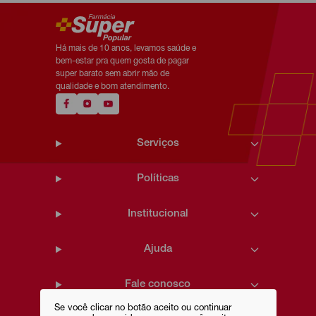
Há mais de 10 anos, levamos saúde e
bem-estar pra quem gosta de pagar
super barato sem abrir mão de
qualidade e bom atendimento.
Serviços
Políticas
Institucional
Ajuda
Fale conosco
Se você clicar no botão aceito ou continuar