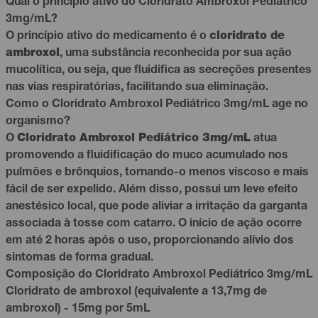
Qual o princípio ativo do Cloridrato Ambroxol Pediátrico
3mg/mL?
O princípio ativo do medicamento é o
cloridrato de
ambroxol
, uma substância reconhecida por sua ação
mucolítica, ou seja, que fluidifica as secreções presentes
nas vias respiratórias, facilitando sua eliminação.
Como o Cloridrato Ambroxol Pediátrico 3mg/mL age no
organismo?
O
Cloridrato Ambroxol Pediátrico 3mg/mL
atua
promovendo a fluidificação do muco acumulado nos
pulmões e brônquios, tornando-o menos viscoso e mais
fácil de ser expelido. Além disso, possui um leve efeito
anestésico local, que pode aliviar a irritação da garganta
associada à tosse com catarro. O início de ação ocorre
em até 2 horas após o uso, proporcionando alívio dos
sintomas de forma gradual.
Composição do Cloridrato Ambroxol Pediátrico 3mg/mL
Cloridrato de ambroxol (equivalente a 13,7mg de
ambroxol) - 15mg por 5mL