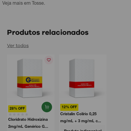
Veja mais em
Tosse
.
Produtos relacionados
Ver todos
12% OFF
28% OFF
Cristalin Colírio 0,25
a
Cloridrato Hidroxizina
mg/mL + 3 mg/mL c...
2mg/mL Genérico G...