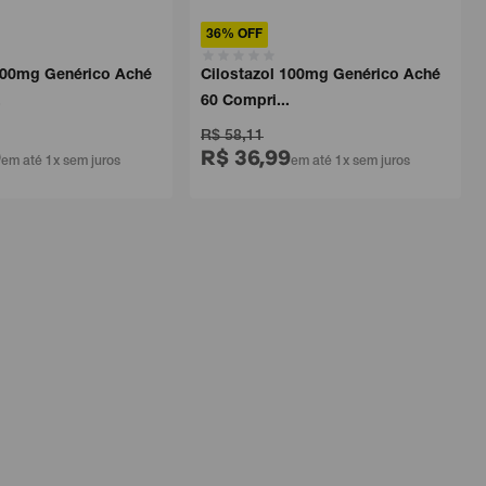
36% OFF
 100mg Genérico Aché
Cilostazol 100mg Genérico Aché
.
60 Compri...
R$ 58,11
9
R$ 36,99
em até 1x sem juros
em até 1x sem juros