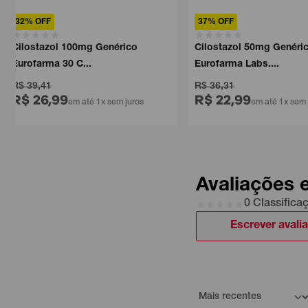
32% OFF
37% OFF
Cilostazol 100mg Genérico
Cilostazol 50mg Genéri
Eurofarma 30 C...
Eurofarma Labs....
R$ 39,41
R$ 36,31
R$ 26,99
R$ 22,99
em até 1x sem juros
em até 1x sem 
Avaliações 
0 Classifica
Escrever avali