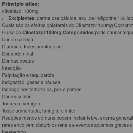
Princípio ativo:
cilostazol 100mg
Excipientes:
carmelose cálcica, azul de indigotina 132 lac
Quais são os efeitos colaterais do Cilostazol 100mg Compri
O uso do
Cilostazol 100mg Comprimidos
pode causar algun
Dor de cabeça
Diarreia e fezes amolecidas
Dor abdominal
Dor nas costas
Infecção
Palpitação e taquicardia
Indigestão, gases e náusea
Inchaço nos tornozelos, pés e pernas
Dor muscular
Tontura e vertigem
Tosse aumentada, faringite e rinite
Reações menos comuns podem incluir febre, edema generaliza
raras envolvem distúrbios renais e eventos adversos graves