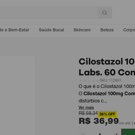
e e Bem-Estar
Saúde Bucal
Skincare
Beleza
Corp
Cilostazol 
Labs. 60 Co
SKU: 112891
O que é o Cilostazol 10
O
Cilostazol 100mg Co
distúrbios c...
Ver mais
R$ 59,34
38% OFF
R$ 36,99
em até 1x