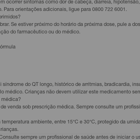
 ocorrer sintomas como dor de cabeça, diarreia, hipotensão, 
Para orientações adicionais, ligue para 0800 722 6001.
primidos?
ar. Se estiver próximo do horário da próxima dose, pule a d
ação do farmacêutico ou do médico.
fórmula
 síndrome do QT longo, histórico de arritmias, bradicardia, ins
lo médico. Crianças não devem utilizar este medicamento sem 
a médica?
 venda sob prescrição médica. Sempre consulte um profission
temperatura ambiente, entre 15°C e 30°C, protegido da umid
rianças.
Consulte sempre um profissional de saúde antes de iniciar o