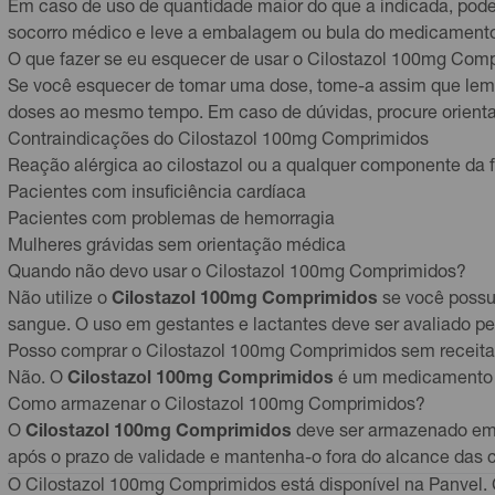
Em caso de uso de quantidade maior do que a indicada, podem
socorro médico e leve a embalagem ou bula do medicamento. 
O que fazer se eu esquecer de usar o Cilostazol 100mg Com
Se você esquecer de tomar uma dose, tome-a assim que lembr
doses ao mesmo tempo. Em caso de dúvidas, procure orient
Contraindicações do Cilostazol 100mg Comprimidos
Reação alérgica ao cilostazol ou a qualquer componente da 
Pacientes com insuficiência cardíaca
Pacientes com problemas de hemorragia
Mulheres grávidas sem orientação médica
Quando não devo usar o Cilostazol 100mg Comprimidos?
Não utilize o
Cilostazol 100mg Comprimidos
se você possui
sangue. O uso em gestantes e lactantes deve ser avaliado pe
Posso comprar o Cilostazol 100mg Comprimidos sem receit
Não. O
Cilostazol 100mg Comprimidos
é um medicamento de
Como armazenar o Cilostazol 100mg Comprimidos?
O
Cilostazol 100mg Comprimidos
deve ser armazenado em 
após o prazo de validade e mantenha-o fora do alcance das c
O Cilostazol 100mg Comprimidos está disponível na Panvel. 