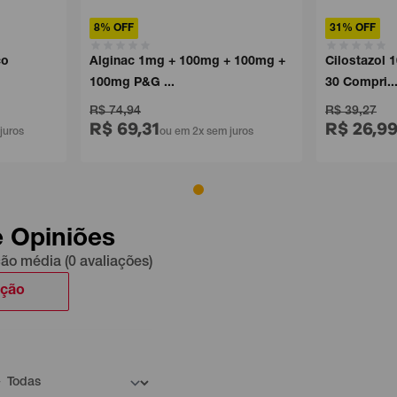
8% OFF
31% OFF
co
Alginac 1mg + 100mg + 100mg +
Cilostazol
100mg P&G ...
30 Compri..
R$ 74,94
R$ 39,27
R$ 69,31
R$ 26,9
juros
ou em 2x sem juros
e Opiniões
ção média (0 avaliações)
ação