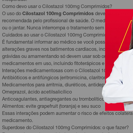
inesperado.
Como devo usar o Cilostazol 100mg Comprimidos?
O uso do
Cilostazol 100mg Comprimidos
deve ser feito co
recomendada pelo profissional de saúde. O medicamento dev
ou o jantar. Nunca interrompa o tratamento sem consultar se
Cuidados ao usar o Cilostazol 100mg Comprimidos
É fundamental informar ao médico se você possui doenças no
alterações graves nos batimentos cardíacos, inclusive fatais
grávidas ou amamentando só devem usar sob orientação médi
medicamentos em uso, incluindo fitoterápicos e vitaminas.
Interações medicamentosas com o Cilostazol 100mg Compr
Antibióticos e antifúngicos (eritromicina, claritromicina, ceto
Medicamentos para arritmia, diuréticos, antidepressivos (fluv
Omeprazol, ácido acetilsalicílico
Anticoagulantes, antiagregantes ou trombolíticos
Alimentos: evite grapefruit (toranja) e seu suco
Essas interações podem aumentar o risco de efeitos colatera
medicamento.
Superdose do Cilostazol 100mg Comprimidos: o que fazer?