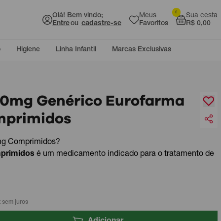
0
Olá! Bem vindo;
Meus
Sua cesta
Entre
ou
cadastre-se
Favoritos
R$ 0,00
o
Higiene
Linha Infantil
Marcas Exclusivas
100mg Genérico Eurofarma
mprimidos
0mg Comprimidos?
mprimidos
é um medicamento indicado para o tratamento de
 sem juros