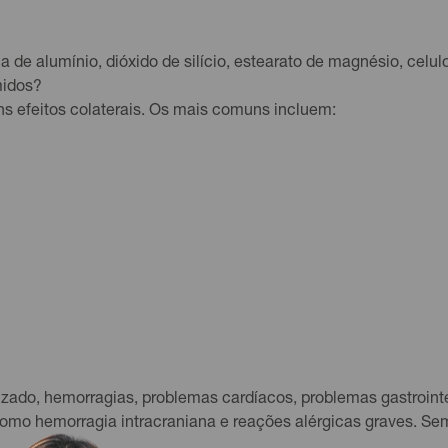
a de alumínio, dióxido de silício, estearato de magnésio, celul
midos?
s efeitos colaterais. Os mais comuns incluem:
do, hemorragias, problemas cardíacos, problemas gastrointest
 como hemorragia intracraniana e reações alérgicas graves. S