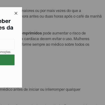
 quantidades maiores ou por mais vezes do que a
mínimo meia hora antes ou duas horas após o café da manhã
eber
es da
zol 100mg Comprimidos
pode aumentar o risco de
u insuficiência cardíaca devem evitar o uso. Mulheres
tratamento. Informe sempre ao médico sobre todos os
romoções.
médico antes de iniciar ou interromper qualquer