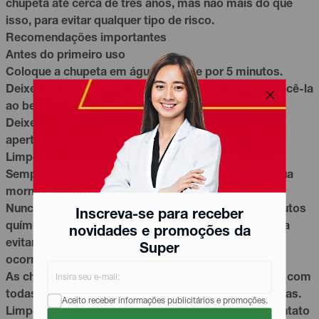
chupeta até cerca de três anos, mas não mais do que
isso, para evitar qualquer tipo de risco.
Recomendações importantes
Antes do primeiro uso
Coloque a chupeta em água fervente por 5 minutos.
Deixe a chupeta esfriar por 5 minutos antes de oferecê-la
ao bebê.
Deixe a água presa dentro do bico esfriar e depois
aperte-o, para garantir a higiene completa.
Limpeza e esterilização
Sempre limpe a chupeta antes de cada uso com água
morna e sabão neutro.
Nunca utilize agentes de limpeza abrasivos ou produtos
Inscreva-se para receber
químicos/substâncias agressivos em chupetas, para
novidades e promoções da
evitar danos nos componentes plásticos. Caso isso
Super
ocorra, substitua a chupeta imediatamente.
As chupetas Philips Avent Ultra Air são compatíveis com
todas as formas de esterilização normalmente usadas.
Aceito receber informações publicitários e promoções.
Limpe bem as superfícies e suas
mãos
antes do contato