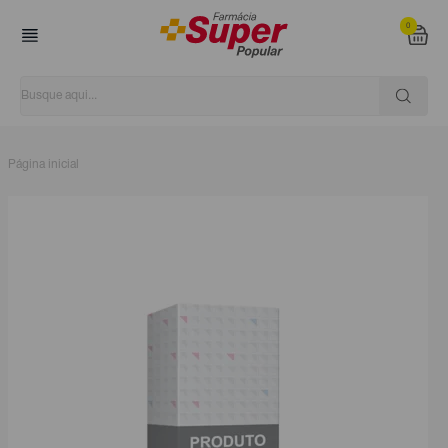
0
Página inicial