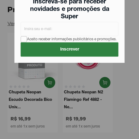
Inscreva-se para receber
Produtos relacionados
novidades e promoções da
Super
Ver todos
Aceito receber informações publicitários e promoções.
Inscrever
Chupeta Neopan
Chupeta Neopan N2
Escudo Decorada Bico
Flamingo Ref 4882 -
Univ...
Ne...
R$ 16,99
R$ 19,99
em até 1x sem juros
em até 1x sem juros