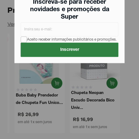
Inscreva-se para receber
Produtos relacionados
novidades e promoções da
Super
Ver todos
Aceito receber informações publicitários e promoções.
Inscrever
Chupeta Neopan
Buba Baby Prendedor
Escudo Decorada Bico
de Chupeta Fun Unico...
Univ...
R$ 26,99
R$ 16,99
em até 1x sem juros
em até 1x sem juros