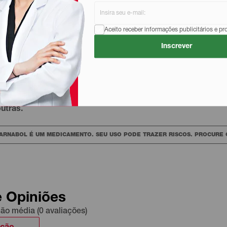
Descrição
Aceito receber informações publicitários e p
Inscrever
 com os derivados de aminoácidos levolisina e levocarnitin
levolisina atuam na produção de proteínas e no metabolismo
 energético, formação dos glóbulos brancos e vermelhos, 
utras.
CARNABOL É UM MEDICAMENTO. SEU USO PODE TRAZER RISCOS. PROCURE O
e Opiniões
ção média (0 avaliações)