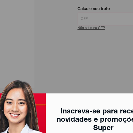
Calcule seu frete
Não sei meu CEP
Inscreva-se para rec
novidades e promoçõ
Super