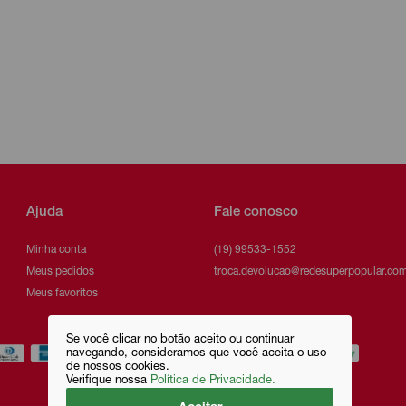
Ajuda
Fale conosco
Minha conta
(19) 99533-1552
Meus pedidos
troca.devolucao@redesuperpopular.com
Meus favoritos
Se você clicar no botão aceito ou continuar
navegando, consideramos que você aceita o uso
de nossos cookies.
Verifique nossa
Política de Privacidade.