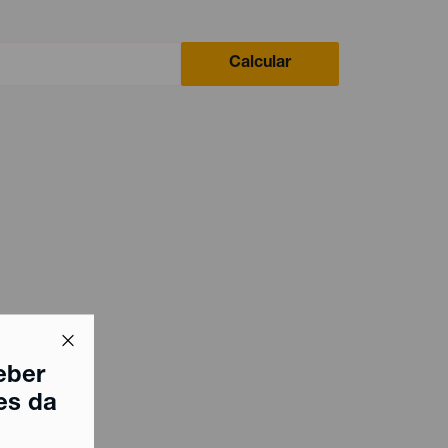
Calcular
eber
es da