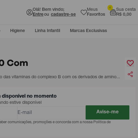
0
Olá! Bem vindo;
Meus
Sua cesta
Entre
ou
cadastre-se
Favoritos
R$ 0,00
o
Higiene
Linha Infantil
Marcas Exclusivas
20 Com
ão das
vitaminas
do complexo B com os derivados de amino...
á disponível no momento
do estive disponível
Avise-me
eceber comunicações, promoções e concorda com a nossa Política de