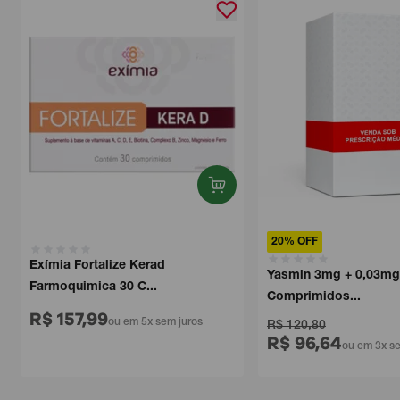
20% OFF
Exímia Fortalize Kerad
Yasmin 3mg + 0,03mg B
Farmoquimica 30 C...
Comprimidos...
R$ 157,99
ou em 5x sem juros
R$ 120,80
R$ 96,64
ou em 3x sem 