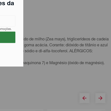
es da
romoções.
acarose, amido de milho (Zea mays), triglicerídeos de cadeia
tilcelulose e goma acácia. Corante: dióxido de titânio e azul
e: ascorbato de sódio e dl-alfa-tocoferol. ALÉRGICOS:
ferol) e K2 (menaquinona 7) e Magnésio (óxido de magnésio).