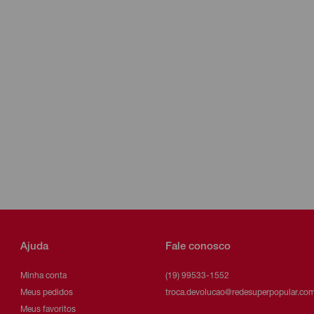
Ajuda
Fale conosco
Minha conta
(19) 99533-1552
Meus pedidos
troca.devolucao@redesuperpopular.com
Meus favoritos