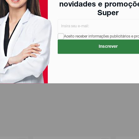
novidades e promoçõ
Super
oral.
Aceito receber informações publicitários e p
Inscrever
o, colágeno de frango com colágeno tipo II não desnaturado, s
de massa: celulose microcristalina. Glaceante: hidroxipropilme
ilício e fosfato tricálcico. Umectante: triacetina. Antioxidant
 2 (colágeno tipo ii não desnaturado), Vitaminas D3 (colecalci