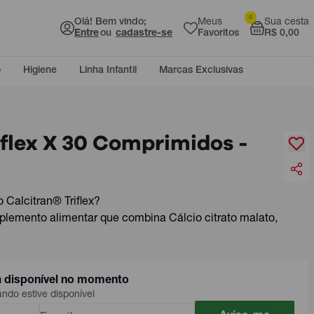
0
Olá! Bem vindo;
Meus
Sua cesta
Entre
ou
cadastre-se
Favoritos
R$ 0,00
o
Higiene
Linha Infantil
Marcas Exclusivas
iflex X 30 Comprimidos -
 Calcitran® Triflex?
uplemento alimentar que combina Cálcio citrato malato,
á disponível no momento
do estive disponível