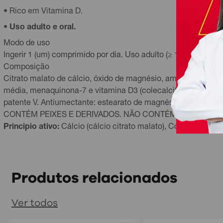
• Rico em Vitamina D.
•
Uso adulto e oral.
Modo de uso
Ingerir 1 (um) comprimido por dia. Uso adulto (≥ 19 anos). Uso 
Composição
Citrato malato de cálcio, óxido de magnésio, amido modificad
média, menaquinona-7 e vitamina D3 (colecalciferol). Agente 
patente V. Antiumectante: estearato de magnésio, dióxido de s
CONTÉM PEIXES E DERIVADOS. NÃO CONTÉM GLÚTEN.
Principio ativo:
Cálcio (cálcio citrato malato), Colágeno Tipo
Produtos relacionados
Ver todos