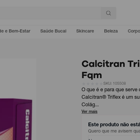
e e Bem-Estar
Saúde Bucal
Skincare
Beleza
Corp
Calcitran Tr
Fqm
SKU: 105508
O que é e para que serve o
Calcitran® Triflex é um s
Colág...
Ver mais
Este produto não est
Quero que me avisem quan