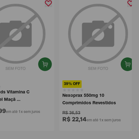
39% OFF
s Vitamina C
Nexoprax 550mg 10
Maçã ...
Comprimidos Revestidos
9
em até 1x sem juros
R$ 36,53
R$ 22,14
em até 1x sem juros