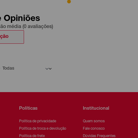
e Opiniões
ção média (0 avaliações)
ação
Políticas
Institucional
Política de privacidade
Quem somos
Política de troca e devolução
Fale conosco
Política de frete
Dúvidas Frequentes