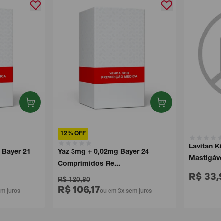
12% OFF
Lavitan Kid
ayer 21
Yaz 3mg + 0,02mg Bayer 24
Mastigável 
Comprimidos Re...
R$ 33,9
R$ 120,80
R$ 106,17
juros
ou em 3x sem juros