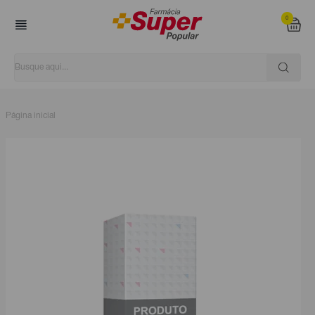
0
Página inicial