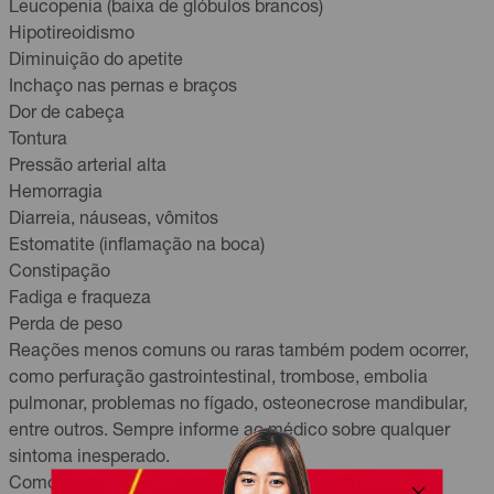
Leucopenia (baixa de glóbulos brancos)
Hipotireoidismo
Diminuição do apetite
Inchaço nas pernas e braços
Dor de cabeça
Tontura
Pressão arterial alta
Hemorragia
Diarreia, náuseas, vômitos
Estomatite (inflamação na boca)
Constipação
Fadiga e fraqueza
Perda de peso
Reações menos comuns ou raras também podem ocorrer,
como perfuração gastrointestinal, trombose, embolia
pulmonar, problemas no fígado, osteonecrose mandibular,
entre outros. Sempre informe ao médico sobre qualquer
sintoma inesperado.
Como devo usar o Cabometyx 40mg Comprimidos