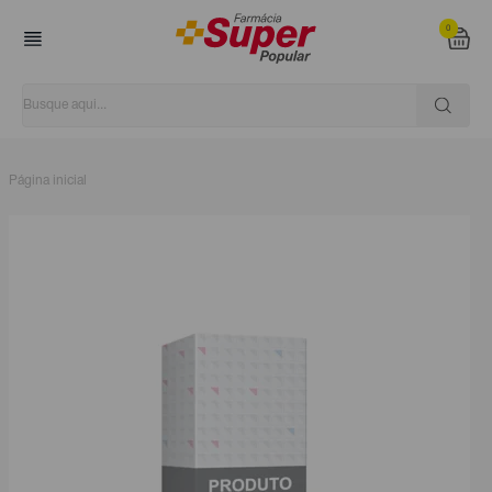
0
Página inicial