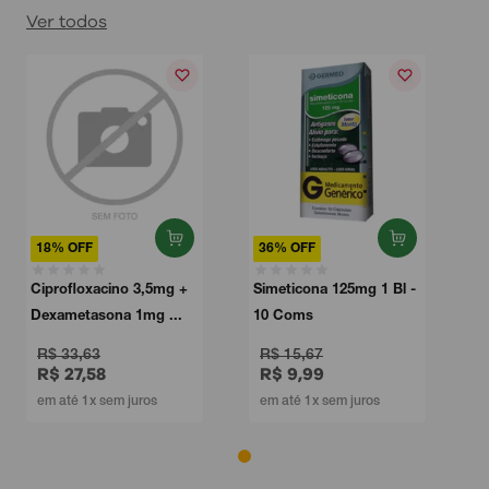
Ver todos
18% OFF
36% OFF
Ciprofloxacino 3,5mg +
Simeticona 125mg 1 Bl -
Dexametasona 1mg ...
10 Coms
R$ 33,63
R$ 15,67
R$ 27,58
R$ 9,99
em até 1x sem juros
em até 1x sem juros