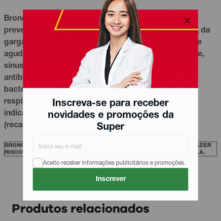
Broncho-Vaxom destina-se a tratamento auxiliar e
prevenção dos processos infecciosos dos pulmões, da
garganta, dos seios da face e dos ouvidos (bronquite
aguda e crônica; amigdalite, faringite e laringite; rinite,
sinusite e otite); de infecções resistentes aos
antibióticos convencionais e de complicações
bacterianas decorrentes de infecções virais do trato
respiratório, especialmente na criança e no idoso. É
Inscreva-se para receber
indicado também para a prevenção de recidivas
novidades e promoções da
(recaídas) e da transição para o estado crônico.
Super
BRONCHO-VAXOM 3,5MG É UM MEDICAMENTO. SEU USO PODE TRAZER
RISCOS. PROCURE UM MÉDICO OU UM FARMACÊUTICO. LEIA A BULA.
Aceito receber informações publicitários e promoções.
Inscrever
Produtos relacionados