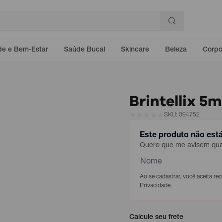
e e Bem-Estar
Saúde Bucal
Skincare
Beleza
Corp
Brintellix 5
SKU: 094752
Este produto não est
Quero que me avisem quan
Ao se cadastrar, você aceita r
Privacidade.
Calcule seu frete