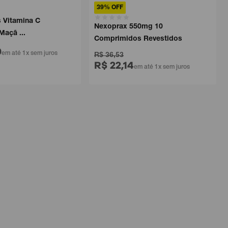
39% OFF
s Vitamina C
Nexoprax 550mg 10
Maçã ...
Comprimidos Revestidos
9
em até 1x sem juros
R$ 36,53
R$ 22,14
em até 1x sem juros