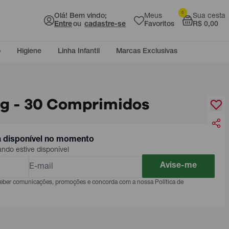
0
Olá! Bem vindo;
Meus
Sua cesta
Entre
ou
cadastre-se
Favoritos
R$ 0,00
o
Higiene
Linha Infantil
Marcas Exclusivas
mg - 30 Comprimidos
á disponível no momento
do estive disponível
Avise-me
eceber comunicações, promoções e concorda com a nossa Política de