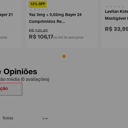
12% OFF
Lavitan Kid
ayer 21
Yaz 3mg + 0,02mg Bayer 24
Mastigável 
Comprimidos Re...
R$ 33,9
R$ 120,80
R$ 106,17
juros
ou em 3x sem juros
e Opiniões
ção média (0 avaliações)
ação