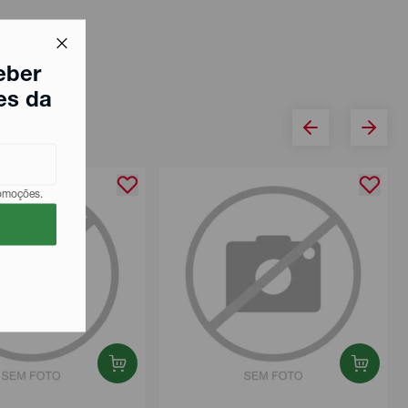
eber
es da
romoções.