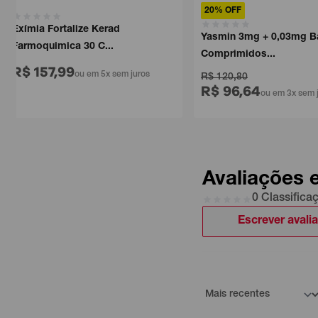
20% OFF
Exímia Fortalize Kerad
Yasmin 3mg + 0,03mg B
Farmoquimica 30 C...
Comprimidos...
R$ 157,99
ou em 5x sem juros
R$ 120,80
R$ 96,64
ou em 3x sem 
Avaliações 
0 Classifica
Escrever avali