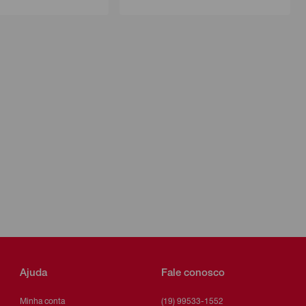
Ajuda
Fale conosco
Minha conta
(19) 99533-1552