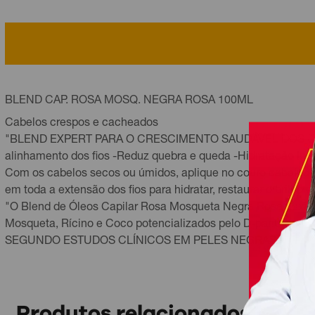
BLEND CAP. ROSA MOSQ. NEGRA ROSA 100ML
Cabelos crespos e cacheados
"BLEND EXPERT PARA O CRESCIMENTO SAUDÁVEL DOS CABE
alinhamento dos fios -Reduz quebra e queda -Hidratação int
Com os cabelos secos ou úmidos, aplique no couro cabeludo
em toda a extensão dos fios para hidratar, restaurar o brilho e
"O Blend de Óleos Capilar Rosa Mosqueta Negra Rosa auxili
Mosqueta, Rícino e Coco potencializados pelo D-panthenol que
SEGUNDO ESTUDOS CLÍNICOS EM PELES NEGRAS -87% fios ma
Produtos relacionados