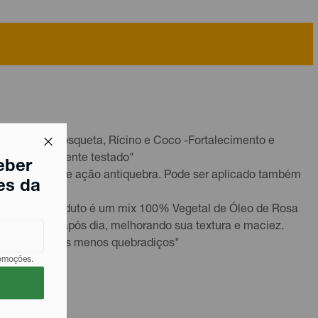
osa Mosqueta, Rícino e Coco -Fortalecimento e
rmatologicamente testado"
eber
 crescimento e ação antiquebra. Pode ser aplicado também
es da
cabelos O produto é um mix 100% Vegetal de Óleo de Rosa
restaura dia após dia, melhorando sua textura e maciez.
sa -87% fios menos quebradiços"
romoções.