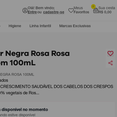
0
Olá! Bem vindo;
Meus
Sua cesta
Entre
ou
cadastre-se
Favoritos
R$ 0,00
o
Higiene
Linha Infantil
Marcas Exclusivas
ar Negra Rosa Rosa
om 100mL
NEGRA ROSA 100ML
ados
O CRESCIMENTO SAUDÁVEL DOS CABELOS DOS CRESPOS
 vegetais de Ros...
á disponível no momento
do estive disponível