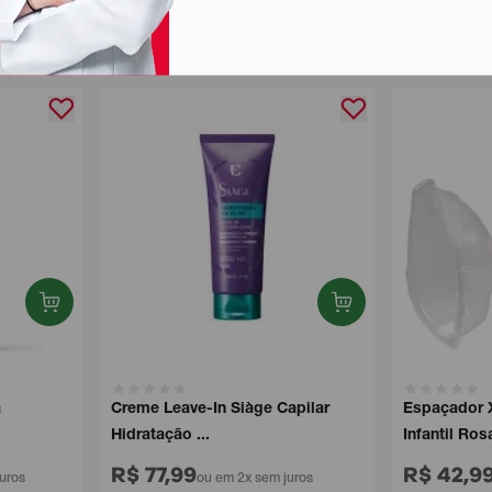
a
Creme Leave-In Siàge Capilar
Espaçador X
Hidratação ...
Infantil Rosa
R$ 77,99
R$ 42,9
uros
ou em 2x sem juros