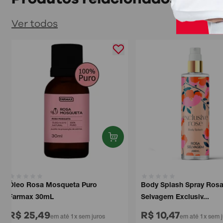
Ver todos
Óleo Rosa Mosqueta Puro
Body Splash Spray Ros
Farmax 30mL
Selvagem Exclusiv...
R$ 25,49
R$ 10,47
em até 1x sem juros
em até 1x sem j