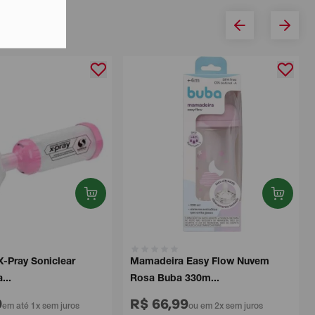
-Pray Soniclear
Mamadeira Easy Flow Nuvem
...
Rosa Buba 330m...
9
R$ 66,99
em até 1x sem juros
ou em 2x sem juros