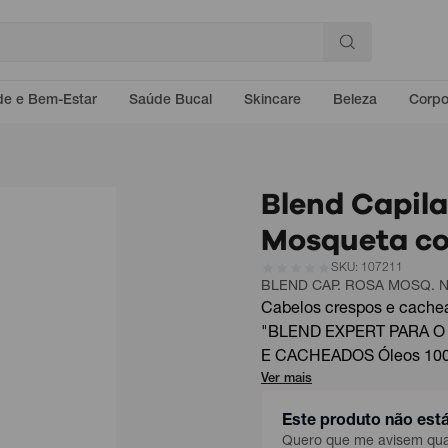
e e Bem-Estar
Saúde Bucal
Skincare
Beleza
Corp
Blend Capil
Mosqueta c
SKU: 107211
BLEND CAP. ROSA MOSQ. 
Cabelos crespos e cache
"BLEND EXPERT PARA 
E CACHEADOS Óleos 100%
Ver mais
Este produto não est
Quero que me avisem quan