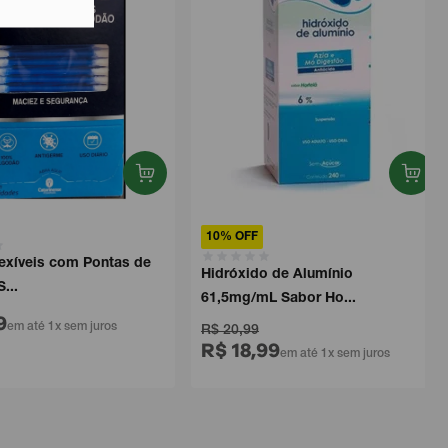
10% OFF
íveis com Pontas de
Hidróxido de Alumínio
.
61,5mg/mL Sabor Ho...
m até 1x sem juros
R$ 20,99
R$ 18,99
em até 1x sem juros