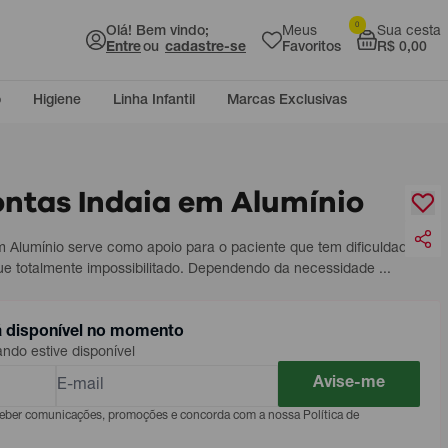
0
Olá! Bem vindo;
Meus
Sua cesta
Entre
ou
cadastre-se
Favoritos
R$ 0,00
o
Higiene
Linha Infantil
Marcas Exclusivas
ontas Indaia em Alumínio
m Alumínio serve como apoio para o paciente que tem dificuldade de
e totalmente impossibilitado. Dependendo da necessidade ...
á disponível no momento
do estive disponível
Avise-me
eceber comunicações, promoções e concorda com a nossa Política de