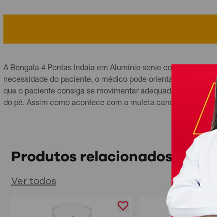
A Bengala 4 Pontas Indaia em Alumínio serve como apoio par
necessidade do paciente, o médico pode orientar o uso da mul
que o paciente consiga se movimentar adequadamente com a mu
do pé. Assim como acontece com a muleta canadense, é nece
Produtos relacionados
Ver todos