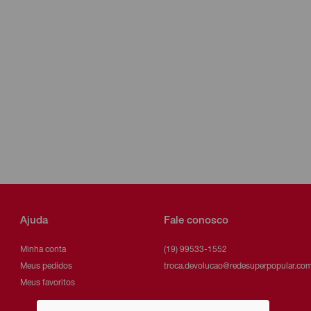
Ajuda
Fale conosco
Minha conta
(19) 99533-1552
Meus pedidos
troca.devolucao@redesuperpopular.com
Meus favoritos