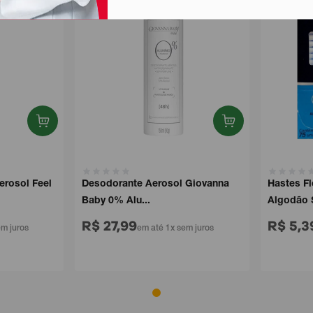
sol Feel
Desodorante Aerosol Giovanna
Hastes Flex
Baby 0% Alu...
Algodão S..
R$ 27,99
R$ 5,39
juros
em até 1x sem juros
e