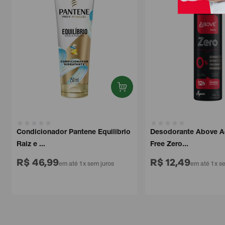
Condicionador Pantene Equilibrio
Desodorante Above Aero
Raiz e ...
Free Zero...
R$ 46,99
R$ 12,49
em até 1x sem juros
em até 1x sem 