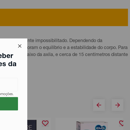
fique totalmente impossibilitado. Dependendo da
, elas melhoram o equilíbrio e a estabilidade do corpo. Para
ês dedos abaixo da axila, e cerca de 15 centímetros distante
eber
 graus.
es da
romoções.