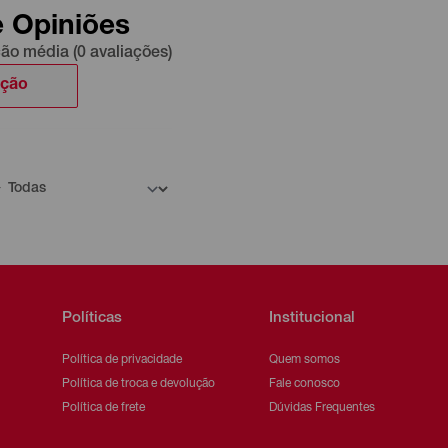
e Opiniões
ção média (0 avaliações)
ação
Políticas
Institucional
Política de privacidade
Quem somos
Política de troca e devolução
Fale conosco
Política de frete
Dúvidas Frequentes