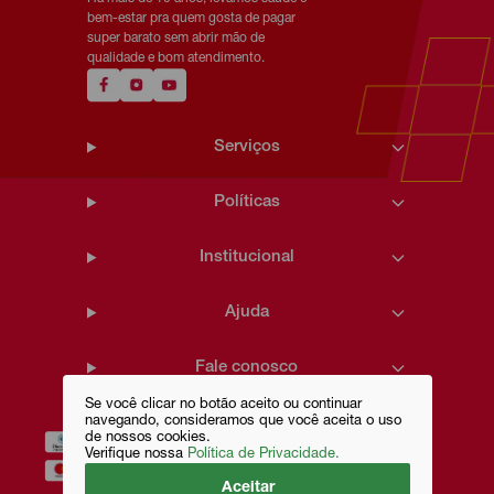
bem-estar pra quem gosta de pagar
super barato sem abrir mão de
qualidade e bom atendimento.
Serviços
Políticas
Institucional
Ajuda
Fale conosco
Se você clicar no botão aceito ou continuar
navegando, consideramos que você aceita o uso
de nossos cookies.
Verifique nossa
Política de Privacidade.
Aceitar