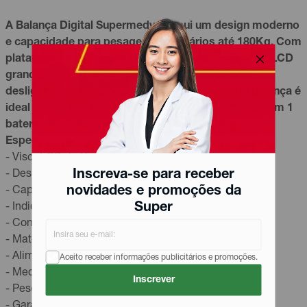
A Balança Digital Supermedy possui um design moderno
e capacidade para pesagem de usuários até 180Kg. Com
plataforma de 6 mm de vidro temperado e visor de LCD
grande de fácil leitura, além das funções de auto
desligamento e indicador de bateria fraca, esta balança é
ideal para o uso em sua casa. O modelo funciona com 1
bateria CR 2032 que já acompanha o produto.
Especificações:
- Visor LCD de fácil visualização
Inscreva-se para receber
- Desligamento automático
novidades e promoções da
- Capacidade máxima 180 Kg
Super
- Indicador de bateria fraca
- Confirmação de pesagem automática
- Material: Vidro transparente
- Alimentação: bateria CR2032 (inclusa)
Aceito receber informações publicitários e promoções.
- Medidas aproximadas: 30 x 3,5 x 30 cm
Inscrever
- Peso: 1,500 g
- Garantia: 6 meses