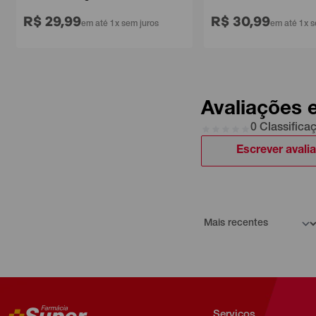
R$ 29,99
R$ 30,99
em até 1x sem juros
em até 1x s
Avaliações 
0 Classifica
Escrever avali
Serviços