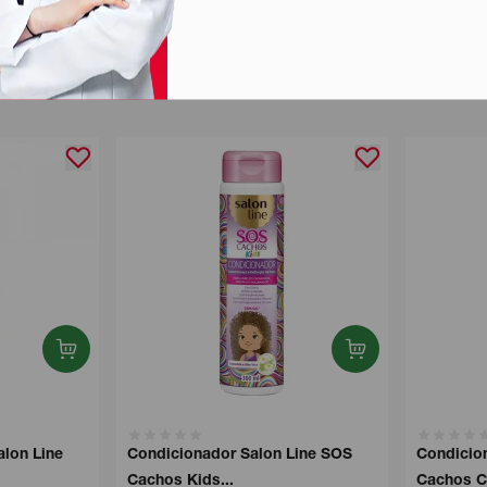
alon Line
Condicionador Salon Line SOS
Condicion
Cachos Kids...
Cachos C.