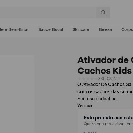
e e Bem-Estar
Saúde Bucal
Skincare
Beleza
Corp
Ativador de
Cachos Kid
SKU: 088438
O Ativador De Cachos Sal
com os cachos das crian
Seu uso é ideal pa...
Ver mais
Este produto não est
Quero que me avisem quan