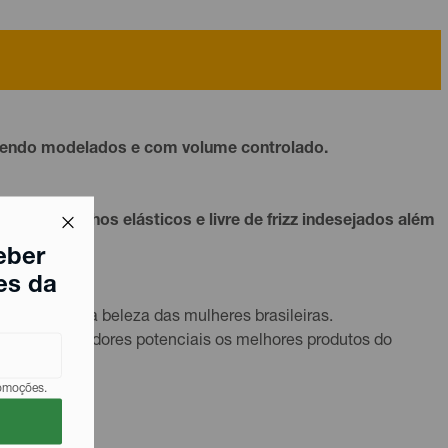
tendo modelados e com volume controlado.
e com cachos elásticos e livre de frizz indesejados além
eber
os naturais.
es da
ialização da beleza das mulheres brasileiras.
tes e consumidores potenciais os melhores produtos do
romoções.