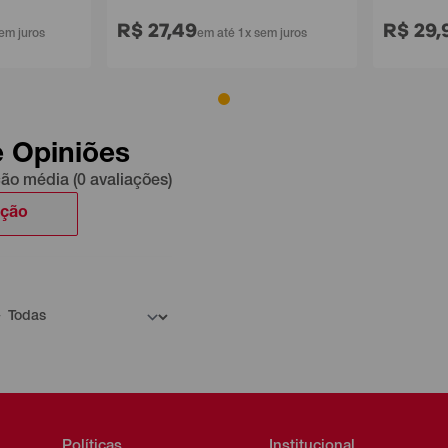
R$ 27,49
R$ 29,
em juros
em até 1x sem juros
e Opiniões
ção média (0 avaliações)
ação
Políticas
Institucional