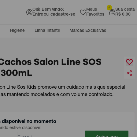
0
Olá! Bem vindo;
Meus
Sua cesta
Entre
ou
cadastre-se
Favoritos
R$ 0,00
o
Higiene
Linha Infantil
Marcas Exclusivas
 Cachos Salon Line SOS
s 300mL
on Line Sos Kids promove um cuidado mais que especial
ças mantendo modelados e com volume controlado.
á disponível no momento
do estive disponível