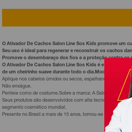
O Ativador De Cachos Salon Line Sos Kids promove um c
Seu uso é ideal para regenerar e reconstruir os cachos da
Promove o desembaraço dos fios e a proteção contra os ra
O Ativador De Cachos Salon Line Sos Kids é enriquecido c
de um cheirinho suave durante todo o dia.Modo de usar:
Aplique nos cabelos úmidos ou secos, espalhando uniformemen
Não enxágue.
Penteie como de costume.Sobre a marca: A Salon Line é uma 
Seus produtos são desenvolvidos com alta tecnologia e a mar
segmento cosmético mundial.
Presente no Brasil a mais de 15 anos, tornou-se referência 