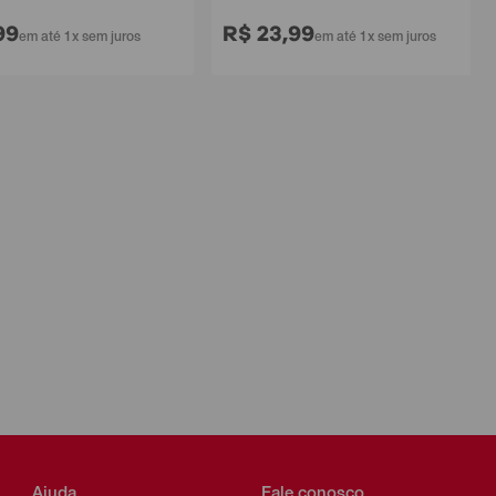
99
R$ 23,99
em até 1x sem juros
em até 1x sem juros
Ajuda
Fale conosco