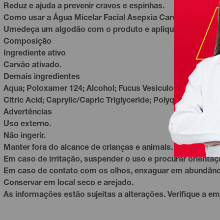
Reduz e ajuda a prevenir cravos e espinhas.
Como usar a Água Micelar Facial Asepxia Carvão Detox?
Umedeça um
algodão
com o produto e aplique sobre o ros
Composição
Ingrediente ativo
Carvão ativado.
Demais ingredientes
Aqua; Poloxamer 124; Alcohol; Fucus Vesiculosus Extract; 
Citric Acid; Caprylic/Capric Triglyceride; Polyquaterniu
Advertências
Uso externo.
Não ingerir.
Manter fora do alcance de crianças e animais.
Em caso de irritação, suspender o uso e procurar orienta
Em caso de contato com os olhos, enxaguar em abundânc
Conservar em local seco e arejado.
As informações estão sujeitas a alterações. Verifique a em