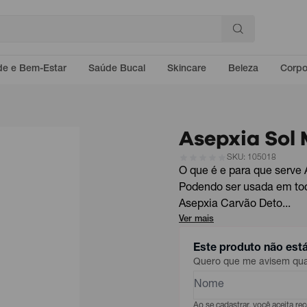
e e Bem-Estar
Saúde Bucal
Skincare
Beleza
Corp
Asepxia Sol 
SKU: 105018
O que é e para que serve
Podendo ser usada em todo
Asepxia Carvão Deto...
Ver mais
Este produto não est
Quero que me avisem quan
Ao se cadastrar, você aceita r