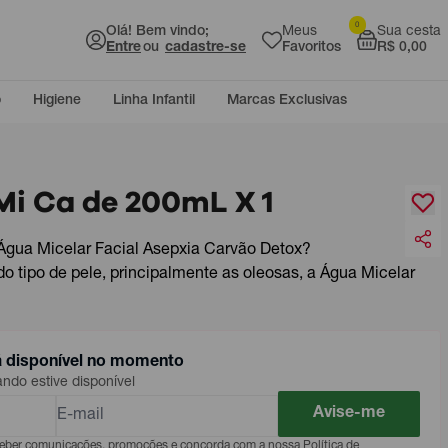
0
Olá! Bem vindo;
Meus
Sua cesta
Entre
ou
cadastre-se
Favoritos
R$ 0,00
o
Higiene
Linha Infantil
Marcas Exclusivas
Mi Ca de 200mL X 1
 Água Micelar Facial Asepxia Carvão Detox?
 tipo de pele, principalmente as oleosas, a Água Micelar
á disponível no momento
do estive disponível
Avise-me
eceber comunicações, promoções e concorda com a nossa Política de