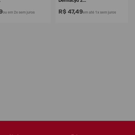
Dermacyd 2...
R$ 47,49
ou em 2x sem juros
em até 1x sem juros