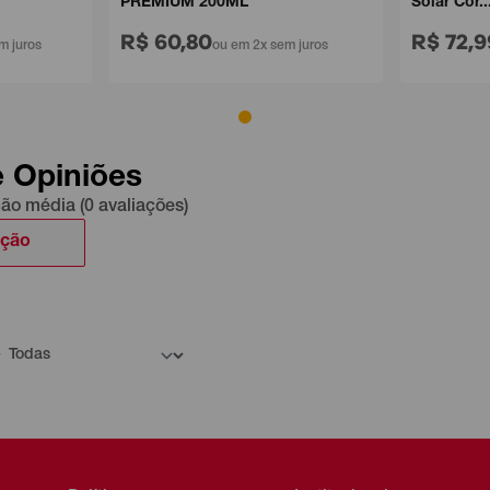
PREMIUM 200ML
Solar Cor...
R$ 60,80
R$ 72,99
 juros
ou em 2x sem juros
e Opiniões
ção média (0 avaliações)
ação