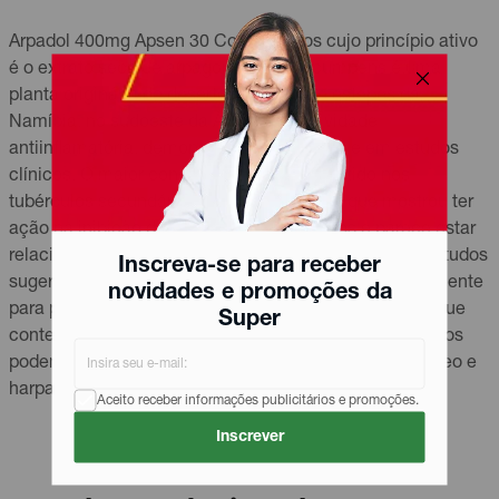
Arpadol 400mg Apsen 30 Comprimidos cujo princípio ativo
é o extrato seco de arpagophytum procumbens é uma
planta originária do deserto de Kalaari e estepes da
Namíbia, no sudoeste da África, tem atividade
antiinflamatória, demonstrada em animais e em estudos
clínicos. O maior constituinte químico contido nos
tubérculos secundários é o harpagosídeo, que mostrou ter
ação na inibição da síntese de leucotrienos e parece estar
relacionado com a inibição da lipoxigenase. Alguns estudos
Inscreva-se para receber
sugerem que vários compostos podem agir sinergicamente
novidades e promoções da
para produzir os resultados clínicos e que um extrato que
Super
contenha outros constituintes de tubérculos secundários
podem ser mais efetivos que extratos com harpagosídeo e
harpagídeo isolados
Aceito receber informações publicitários e promoções.
Inscrever