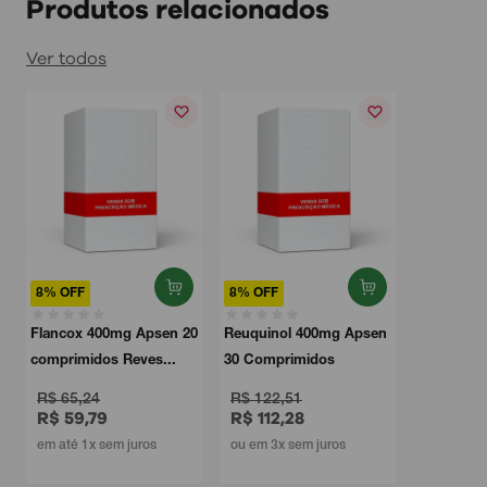
Produtos relacionados
Ver todos
8% OFF
8% OFF
0
Flancox 400mg Apsen 20
Reuquinol 400mg Apsen
comprimidos Reves...
30 Comprimidos
R$ 65,24
R$ 122,51
R$ 59,79
R$ 112,28
em até 1x sem juros
ou em 3x sem juros