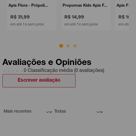
Apis Flora - Própoli...
Propomax Kids Apis F...
Apis Flora
R$ 31,99
R$ 14,99
R$ 16,9
em até 1x sem juros
em até 1x sem juros
em até 1x 
Avaliações e Opiniões
0 Classificação média (0 avaliações)
Escrever avaliação