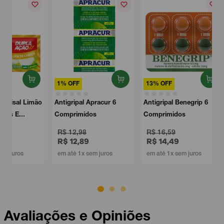
1% OFF
13% OFF
o
Antigripal Apracur 6
Antigripal Benegrip 6
Comprimidos
Comprimidos
R$ 12,98
R$ 16,59
R$ 12,89
R$ 14,49
em até 1x sem juros
em até 1x sem juros
Avaliações e Opiniões