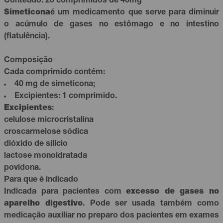
Conteúdo: 20 comprimidos de 40mg
Simeticona
é um medicamento que serve para diminuir
o acúmulo de gases no estômago e no intestino
(flatulência).
Composição
Cada comprimido contém:
40 mg de simeticona;
Excipientes: 1 comprimido.
Excipientes
:
celulose microcristalina
croscarmelose sódica
dióxido de silício
lactose monoidratada
povidona.
Para que é indicado
Indicada para pacientes com
excesso de gases no
aparelho digestivo
. Pode ser usada também como
medicação auxiliar no preparo dos pacientes em exames