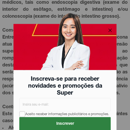
médicos, tais como endoscopia digestiva (exame do
interior do esôfago, estômago e intestino) e/ou
colonoscopia (exame do interior do intestino grosso).
Como funciona
Entre 10 e 30 minutos após a sua ingestão, a simeticona
atua no estômago e no intestino, diminuindo a tensão
superficial dos líquidos digestivos, levando ao
rompimento das bolhas, à dificuldade de formação
destas bolhas, ou à formação de bolhas maiores que
serão facilmente expelidas. As bolhas dos gases são as
Inscreva-se para receber
responsáveis pela dor abdominal e pela flatulência
novidades e promoções da
(acúmulo de gases), e a sua eliminação resulta no alívio
Super
dos sintomas associados com a retenção dos gases.
Contraindicações
Este medicamento é contraindicado nos seguintes
Aceito receber informações publicitários e promoções.
casos:
Inscrever
Alergia ou sensibilidade a qualquer um dos