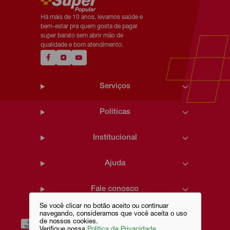
Há mais de 10 anos, levamos saúde e
bem-estar pra quem gosta de pagar
super barato sem abrir mão de
qualidade e bom atendimento.
Serviços
Políticas
Institucional
Ajuda
Fale conosco
Se você clicar no botão aceito ou continuar
navegando, consideramos que você aceita o uso
de nossos cookies.
Verifique nossa
Política de Privacidade.