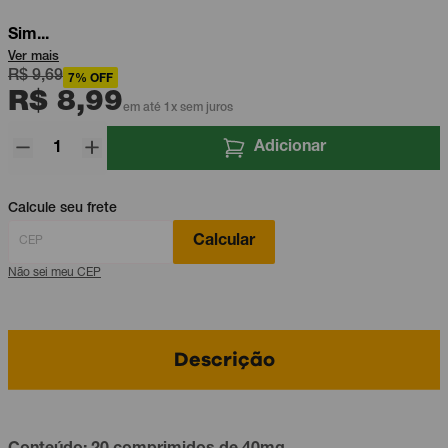
Sim...
Ver mais
R$ 9,69
7% OFF
R$ 8,99
em até 1x sem juros
Adicionar
Calcule seu frete
Calcular
Não sei meu CEP
Descrição