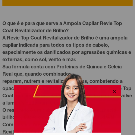
O que é e para que serve a Ampola Capilar Revie Top
Coat Revitalizador de Brilho?
A Revie Top Coat Revitalizador de Brilho é uma ampola
capilar indicada para todos os tipos de cabelo,
especialmente os danificados por agressões químicas e
externas, como sol, vento e mar.
Sua fórmula conta com Proteínas de Quinoa e Geleia
Real que, quando combinados,
reparam, nutrem e revitalizam os fios, combatendo a
opacidade capilar. Ainda, conta com exclusivo efeito Top
Coat, que cria uma película brilhosa sobre o fio e devolve
a luminosidade para o cabelo.
O resultado é um cabelo hidratado, nutrido, macio,
brilhoso, suave e com aspecto natural e saudável.
Como usar a Ampola Capilar Revie Top Coat
Revitalizador de Brilho?