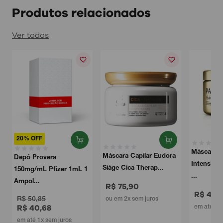
Produtos relacionados
Ver todos
Máscara Capilar
Máscara Capilar Eudora
Intensiva Pantene Pro-V
Siàge Cica Therap...
...
R$ 75,90
R$ 45,99
ou em 2x sem juros
em até 1x sem juros