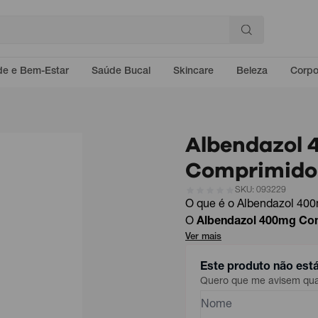
e e Bem-Estar
Saúde Bucal
Skincare
Beleza
Corp
Albendazol 
Comprimido 
SKU: 093229
O que é o Albendazol 40
O
Albendazol 400mg Co
Ver mais
Este produto não est
Quero que me avisem quan