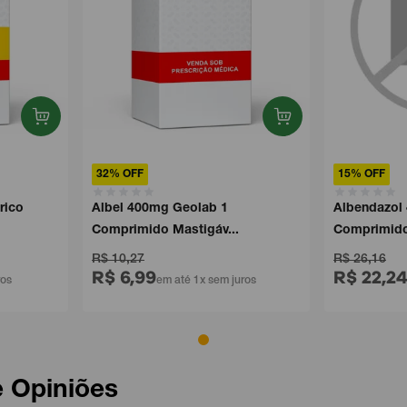
32% OFF
15% OFF
rico
Albel 400mg Geolab 1
Albendazol
Comprimido Mastigáv...
Comprimido
R$ 10,27
R$ 26,16
R$ 6,99
R$ 22,2
ros
em até 1x sem juros
e Opiniões