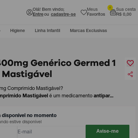
0
Olá! Bem vindo;
Meus
Sua cesta
Entre
ou
cadastre-se
Favoritos
R$ 0,00
o
Higiene
Linha Infantil
Marcas Exclusivas
400mg Genérico Germed 1
Mastigável
0mg Comprimido Mastigável?
mprimido Mastigável
é um medicamento
antipar...
á disponível no momento
do estive disponível
Avise-me