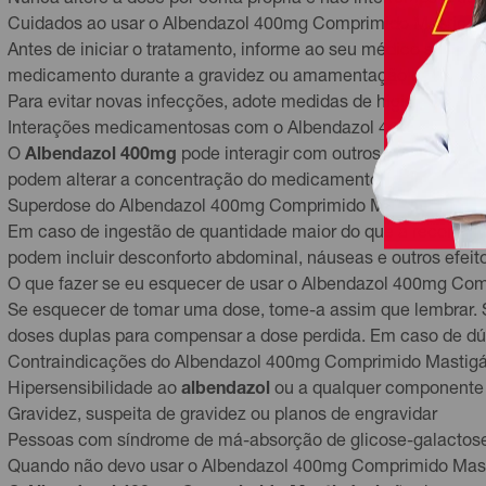
Nunca altere a dose por conta própria e não interrompa o tra
Cuidados ao usar o Albendazol 400mg Comprimido Mastigáv
Antes de iniciar o tratamento, informe ao seu médico se voc
medicamento durante a gravidez ou amamentação deve ser a
Para evitar novas infecções, adote medidas de higiene como 
Interações medicamentosas com o Albendazol 400mg Compr
O
Albendazol 400mg
pode interagir com outros medicamentos
podem alterar a concentração do medicamento no sangue. Inf
Superdose do Albendazol 400mg Comprimido Mastigável: o q
Em caso de ingestão de quantidade maior do que a recomen
podem incluir desconforto abdominal, náuseas e outros efeit
O que fazer se eu esquecer de usar o Albendazol 400mg Co
Se esquecer de tomar uma dose, tome-a assim que lembrar. S
doses duplas para compensar a dose perdida. Em caso de dú
Contraindicações do Albendazol 400mg Comprimido Mastigá
Hipersensibilidade ao
albendazol
ou a qualquer componente 
Gravidez, suspeita de gravidez ou planos de engravidar
Pessoas com síndrome de má-absorção de glicose-galactos
Quando não devo usar o Albendazol 400mg Comprimido Mas