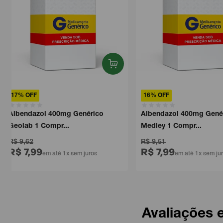
17% OFF
16% OFF
Albendazol 400mg Genérico
Albendazol 400mg Gené
Geolab 1 Compr...
Medley 1 Compr...
R$ 9,62
R$ 9,51
R$ 7,99
R$ 7,99
em até 1x sem juros
em até 1x sem ju
Avaliações 