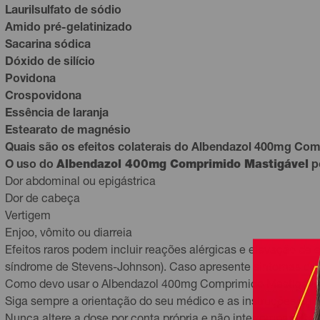
Laurilsulfato de sódio
Amido pré-gelatinizado
Sacarina sódica
Dóxido de silício
Povidona
Crospovidona
Essência de laranja
Estearato de magnésio
Quais são os efeitos colaterais do Albendazol 400mg Co
O uso do
Albendazol 400mg Comprimido Mastigável
po
Dor abdominal ou epigástrica
Dor de cabeça
Vertigem
Enjoo, vômito ou diarreia
Efeitos raros podem incluir reações alérgicas e elevação de
síndrome de Stevens-Johnson). Caso apresente sintomas com
Como devo usar o Albendazol 400mg Comprimido Mastigáve
Siga sempre a orientação do seu médico e as instruções da
b