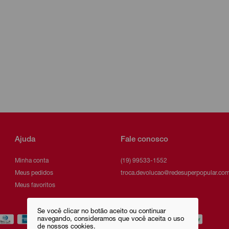
Ajuda
Fale conosco
Minha conta
(19) 99533-1552
Meus pedidos
troca.devolucao@redesuperpopular.com
Meus favoritos
Se você clicar no botão aceito ou continuar
navegando, consideramos que você aceita o uso
de nossos cookies.