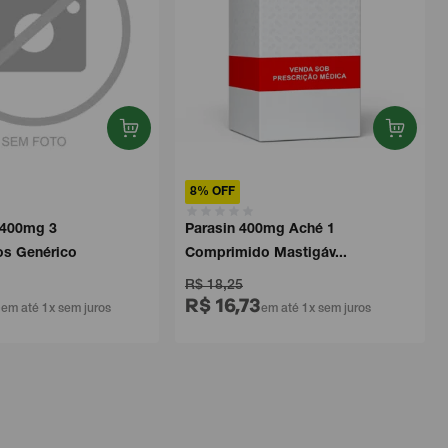
8% OFF
 400mg 3
Parasin 400mg Aché 1
s Genérico
Comprimido Mastigáv...
R$ 18,25
4
R$ 16,73
em até 1x sem juros
em até 1x sem juros