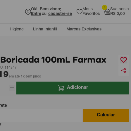
0
Olá! Bem vindo;
Meus
Sua cesta
Entre
ou
cadastre-se
Favoritos
R$ 0,00
o
Higiene
Linha Infantil
Marcas Exclusivas
 Boricada 100mL Farmax
U: 114847
19
em até 1x sem juros
Adicionar
rete
Calcular
EP