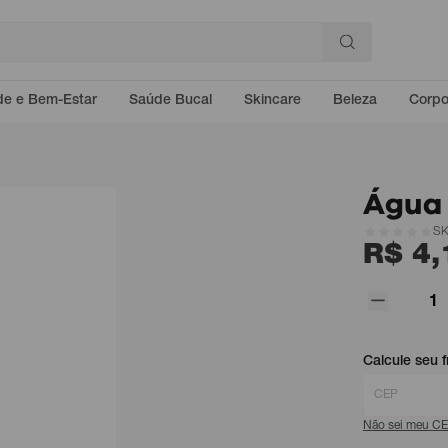
e e Bem-Estar
Saúde Bucal
Skincare
Beleza
Corp
Água
SK
R$ 4,
Calcule seu f
Não sei meu C