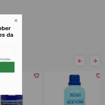
eber
es da
romoções.