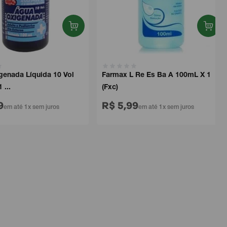
ada Líquida 10 Vol
Farmax L Re Es Ba A 100mL X 1
.
(Fxc)
R$ 5,99
m até 1x sem juros
em até 1x sem juros