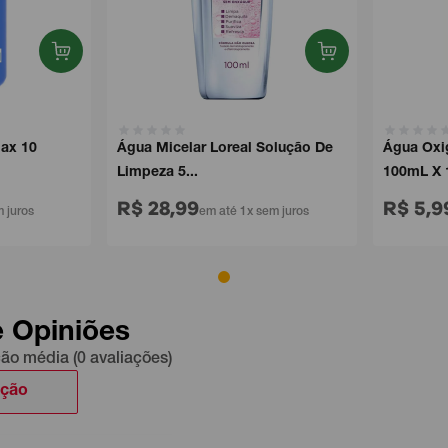
 10
Água Micelar Loreal Solução De
Água Oxigen
Limpeza 5...
100mL X 1 ..
R$ 28,99
R$ 5,99
uros
em até 1x sem juros
e
e Opiniões
ção média (0 avaliações)
ação