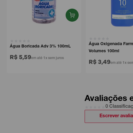
Água Oxigenada Farmax
Água Boricada Adv 3% 100mL
Volumes 100ml
R$ 5,59
em até 1x sem juros
R$ 3,49
em até 1x sem j
Avaliações 
0 Classifica
Escrever avali