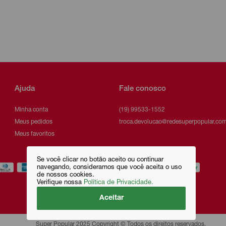
Ajuda
Fale conosco
Minha conta
(19) 99533-1552
Meus pedidos
troca.devolucao@redesuperpopular.com
Meus favoritos
Se você clicar no botão aceito ou continuar
navegando, consideramos que você aceita o uso
de nossos cookies.
Verifique nossa
Política de Privacidade.
Aceitar
Super Popular 2025 Copyright © Todos os direitos reservados.