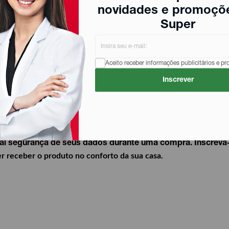
novidades e promoçõ
Super
 está sendo usada não apresenta danos à sua saúde bucal.
Aceito receber informações publicitários e p
Inscrever
r os melhores valores desse produto, os maiores descontos
total segurança de seus dados durante uma compra.
Inscreva
r receber o produto no conforto da sua casa.