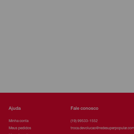
Ajuda
Fale conosco
Minha conta
(19) 99533-1552
Meus pedidos
troca.devolucao@redesuperpopular.com