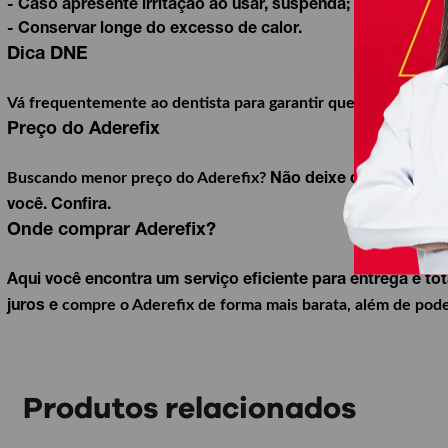
- Caso apresente irritação ao usar, suspenda;
- Conservar longe do excesso de calor.
Dica DNE
Vá frequentemente ao dentista para garantir que a dentadura
Preço do Aderefix
Buscando
menor preço do Aderefix?
Não deixe de aproveita
você.
Confira.
Onde comprar Aderefix?
Aqui você encontra um serviço eficiente para entrega e 
compre o Aderefix
de forma mais barata, além de pode
juros e
Produtos relacionados