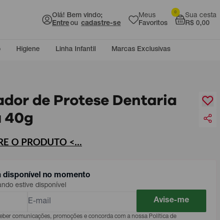
0
Olá! Bem vindo;
Meus
Sua cesta
Entre
ou
cadastre-se
Favoritos
R$ 0,00
o
Higiene
Linha Infantil
Marcas Exclusivas
ador de Protese Dentaria
 40g
E O PRODUTO <...
á disponível no momento
do estive disponível
Avise-me
eceber comunicações, promoções e concorda com a nossa Política de