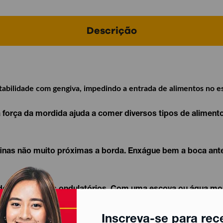
Descrição
tabilidade com gengiva, impedindo a entrada de alimentos no es
 força da mordida ajuda a comer diversos tipos de aliment
 finas não muito próximas a borda.
Enxágue bem a boca ante
ndo movimentos ondulatórios.
Com uma escova ou água morna
Inscreva-se para rec