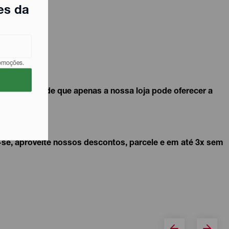
es da
romoções.
 e a qualidade que apenas a nossa loja pode oferecer a
-se, aproveite nossos descontos, parcele e em até 3x sem