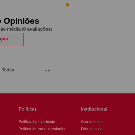
e Opiniões
ção média (0 avaliações)
ação
Políticas
Institucional
Política de privacidade
Quem somos
Política de troca e devolução
Fale conosco