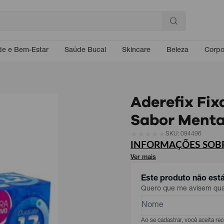
e e Bem-Estar
Saúde Bucal
Skincare
Beleza
Corp
Aderefix Fix
Sabor Menta
SKU: 094496
INFORMAÇÕES SOBR
Ver mais
Este produto não est
Quero que me avisem quan
Ao se cadastrar, você aceita r