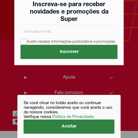
super barato sem abrir mão de
Inscreva-se para receber
qualidade e bom atendimento.
novidades e promoções da
Super
Serviços
Aceito receber informações publicitários e promoções.
Políticas
Inscrever
Institucional
Ajuda
Fale conosco
Se você clicar no botão aceito ou continuar
navegando, consideramos que você aceita o uso
de nossos cookies.
Verifique nossa
Política de Privacidade.
Aceitar