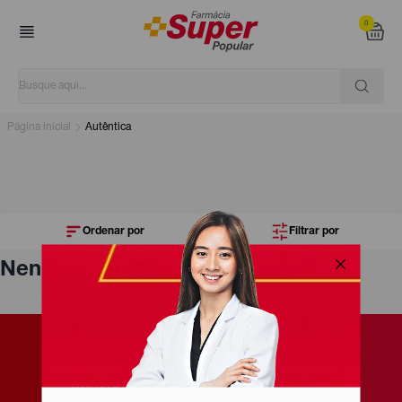
0
Página inicial
Autêntica
Ordenar por
Filtrar por
Nenhum produto encontrado
Há mais de 10 anos, levamos saúde e
bem-estar pra quem gosta de pagar