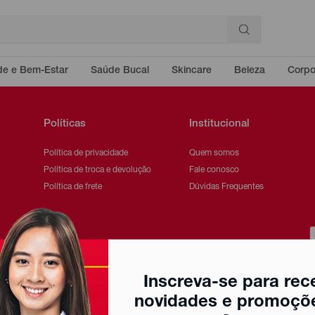
e e Bem-Estar
Saúde Bucal
Skincare
Beleza
Corp
Políticas
Institucional
Política de privacidade
Quem somos
Política de troca e devolução
Fale conosco
Política de frete
Dúvidas Frequentes
Inscreva-se para rec
novidades e promoçõ