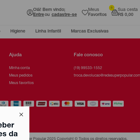
0
Olá! Bem vindo;
Meus
Sua cesta
Entre
ou
cadastre-se
Favoritos
R$ 0,00
o
Higiene
Linha Infantil
Marcas Exclusivas
Ajuda
Fale conosco
Minha conta
(19) 99533-1552
Meus pedidos
troca.devolucao@redesuperpopular.com
Meus favoritos
eber
es da
Super Popular 2025 Copyright © Todos os direitos reservados.