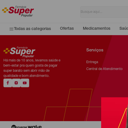
Ofertas
Medicamentos
Saúd
Todas as categorias
Serviços
Há mais de 10 anos, levamos saúde e
Entrega
bem-estar pra quem gosta de pagar
Central de Atendimento
super barato sem abrir mão de
qualidade e bom atendimento.